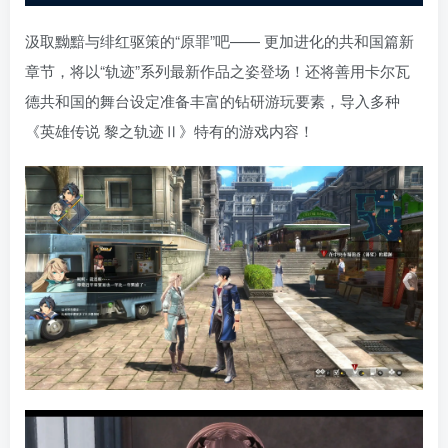
汲取黝黯与绯红驱策的“原罪”吧—— 更加进化的共和国篇新
章节，将以“轨迹”系列最新作品之姿登场！还将善用卡尔瓦
德共和国的舞台设定准备丰富的钻研游玩要素，导入多种
《英雄传说 黎之轨迹Ⅱ》特有的游戏内容！