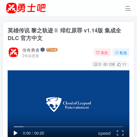
英雄传说 黎之轨迹Ⅱ 绯红原罪 v1.14版 集成全
DLC 官方中文
传奇勇者
关注
私信
2年前更新
0
138
11
speed
0:00
/
00:25