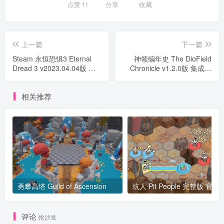
点赞
11
分享
收藏
上一篇
下一篇
Steam 永恒恐惧3 Eternal
神领编年史 The DioField
Dread 3 v2023.04.04版 官
Chronicle v1.2.0版 集成全
方中文
DLC 官方中文
相关推荐
勇攀高塔 Guild of Ascension
坑人 Pit People 完整版 官
评论
抢沙发