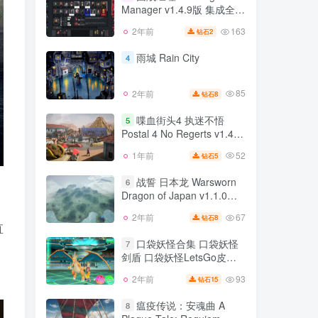
the Fatebounds
Manager v1.4.9版 集成全
85
2年前
5
钻石
DLC 官方中文
163
2年前
2
钻石
团战经理 Teamfight
3
Manager v1.4.9版 集成全
雨城 Rain City
4
DLC 官方中文
163
2年前
2
钻石
85
2年前
8
钻石
雨城 Rain City
4
喋血街头4 执迷不悟
5
Postal 4 No Regerts v1.4.1
85
2年前
8
钻石
版 官方中文
52
1年前
5
钻石
喋血街头4 执迷不悟
5
Postal 4 No Regerts v1.4.1
战誓 日本龙 Warsworn
6
版 官方中文
Dragon of Japan v1.1.0版
52
1年前
5
钻石
官方中文
67
2年前
8
钻石
战誓 日本龙 Warsworn
6
直
Dragon of Japan v1.1.0版
口袋妖怪合集 口袋妖怪
7
官方中文
剑盾 口袋妖怪LetsGo皮卡
67
2年前
8
钻石
丘伊布 PC模拟器版
93
2年前
15
钻石
口袋妖怪合集 口袋妖怪
7
剑盾 口袋妖怪LetsGo皮卡
瘟疫传说：安魂曲 A
8
丘伊布 PC模拟器版