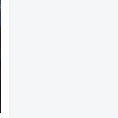
标签云
龙珠
龙族
鼠魔城
鼠疫
鼓槌、鼓
黑魔法
黑色电影
黑洞
黑暗迷宫
黑暗虚幻
黑暗森林
黑暗时代
黑暗国王
黑暗之魂
黑暗
黑手党
黑帮时代
黑帮
黑市
黑山
黑客
黑夜
黄金时代
鲜橙
鱼群
魔龙
魔骸者
魔药
魔界村
魔界
魔王
魔物
魔爪
魔法气泡
魔法旅馆
魔法战斗
魔法射击
魔法书
魔法世界