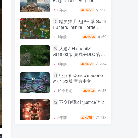
Plague Tale: Requiem
93
2年前
15
钻石
v1.5.1.0.20230517版|集成
128
3年前
8
钻石
瘟疫传说：安魂曲 A
全DLC|官方中文
8
Plague Tale: Requiem
精灵猎手 无限部落 Spirit
9
v1.5.1.0.20230517版|集成
Hunters Infinite Horde
128
3年前
8
钻石
全DLC|官方中文
v1.1.3512版 官方中文
69
1年前
5
钻石
精灵猎手 无限部落 Spirit
9
Hunters Infinite Horde
人道Z HumanitZ
10
v1.1.3512版 官方中文
v916.03版 集成全DLC 官方
69
1年前
5
钻石
中文
234
1年前
4
钻石
人道Z HumanitZ
10
v916.03版 集成全DLC 官方
征服者 Conquistadorio
11
中文
v101 22版 官方中文
234
1年前
4
钻石
56
10个月前
5
钻石
征服者 Conquistadorio
11
v101 22版 官方中文
不义联盟2 Injustice™ 2
12
56
10个月前
5
钻石
133
2年前
8
钻石
不义联盟2 Injustice™ 2
12
133
2年前
8
钻石