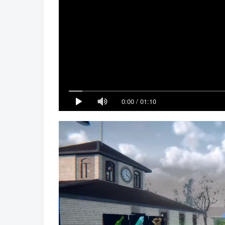
0:00
/
01:10