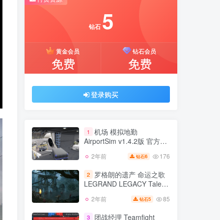
推荐开通钻石会员下载更优惠！
5
付费资源
钻石
5
黄金会员
钻石会员
钻石
免费
免费
黄金会员
钻石会员
免费
免费
登录购买
登录购买
机场 模拟地勤
1
AirportSim v1.4.2版 官方中
文
176
2年前
6
钻石
机场 模拟地勤
1
AirportSim v1.4.2版 官方中
罗格朗的遗产 命运之歌
2
文
LEGRAND LEGACY Tale of
176
2年前
6
钻石
the Fatebounds
85
2年前
5
钻石
罗格朗的遗产 命运之歌
2
LEGRAND LEGACY Tale of
团战经理 Teamfight
3