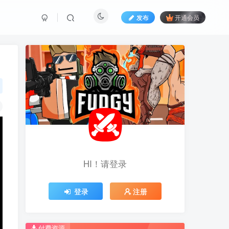
发布
开通会员
HI！请登录
HI！请登录
登录
登录
注册
注册
推荐开通钻石会员下载更优惠！
推荐开通钻石会员下载更优惠！
付费资源