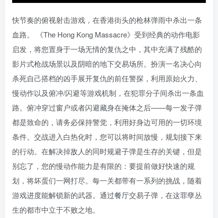
快节奏的俯视射击游戏，在香港街头的枪林弹雨中杀出一条
血路。 《The Hong Kong Massacre》受到经典的动作电影
启发，将您置身于一场无情的复仇之中，其中充满了残酷的
影片式枪战场景以及阴暗的地下交易场所。扮演一名决心向
杀死自己搭档的凶手展开复仇的前任警探，利用原始火力、
慢动作以及俯冲/闪避等游戏机制，在犯罪分子间杀出一条血
路。俯冲穿过窗户或者闪避藏身在掩体之后——每一发子弹
都是致命的，请务必保持警觉，利用好身边可用的一切环境
条件。交战进入白热化时，您可以将时间放慢，规划接下来
的行动。在解决掉敌人的同时规避子弹是生存的关键，但是
别忘了，您的慢动作能力是有限的：要提前做好快速的规
划，将坏蛋们一网打尽。每一关都带有一系列的挑战，随着
游戏进度能解锁新的武器。通过餐厅交易子弹，在这罪孽丛
生的都市中立于不败之地。