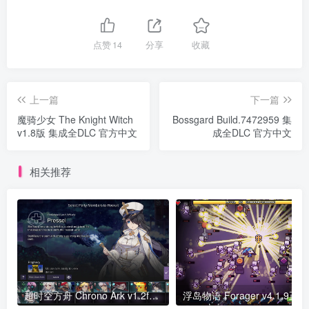
点赞
14
分享
收藏
上一篇
下一篇
魔骑少女 The Knight Witch
Bossgard Build.7472959 集
v1.8版 集成全DLC 官方中文
成全DLC 官方中文
相关推荐
超时空方舟 Chrono Ark v1.2f正式版 官方中文
浮岛