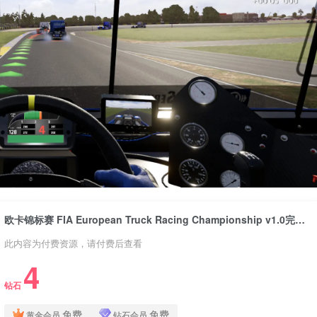
欧卡锦标赛 FIA European Truck Racing Championship v1.0完整版 官方中文
此内容为付费资源，请付费后查看
4
钻石
免费
免费
黄金会员
钻石会员