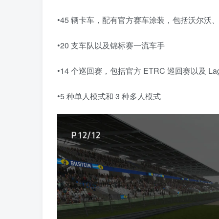
•45 辆卡车，配有官方赛车涂装，包括沃尔
•20 支车队以及锦标赛一流车手
•14 个巡回赛，包括官方 ETRC 巡回赛以及 Laguna Se
•5 种单人模式和 3 种多人模式