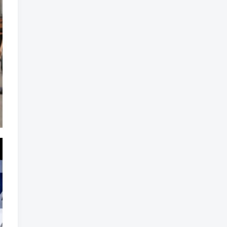
魔法
魔族
魔幻