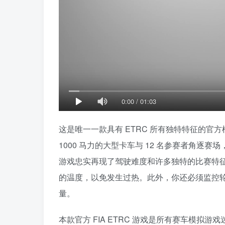
0:00
/
01:03
这是唯一一款具有 ETRC 所有独特特征的官
1000 马力的大型卡车与 12 名参赛者角逐赛场
游戏忠实再现了驾驶难度和许多独特的比赛特征
的温度，以免发生过热。此外，你还必须监控
量。
本款官方 FIA ETRC 游戏是所有赛车模拟游