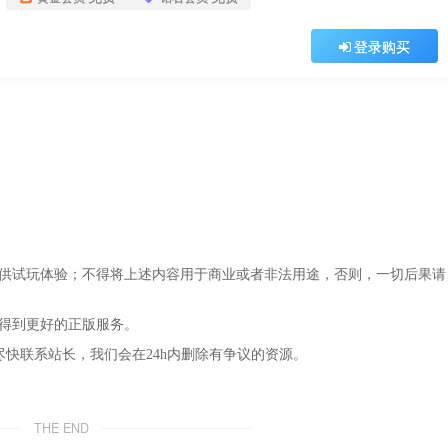
登录购买
仅供试玩体验；不得将上述内容用于商业或者非法用途，否则，一切后果请
，得到更好的正版服务。
尽快联系站长，我们会在24h内删除有争议的资源。
THE END