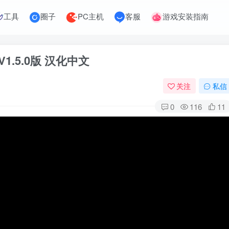
工具
圈子
PC主机
客服
游戏安装指南
 V1.5.0版 汉化中文
关注
私信
0
116
11