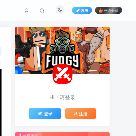
发布
开通会员
HI！请登录
HI！请登录
登录
登录
注册
注册
推荐开通钻石会员下载更优惠！
推荐开通钻石会员下载更优惠！
付费资源