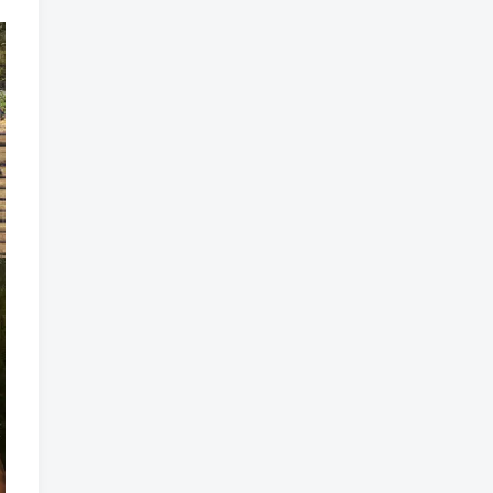
标签云
龙珠
龙族
鼠魔城
鼠疫
鼓槌、鼓
黑魔法
黑色电影
黑洞
黑暗迷宫
黑暗虚幻
黑暗森林
黑暗时代
黑暗国王
黑暗之魂
黑暗
黑手党
黑帮时代
黑帮
黑市
黑山
黑客
黑夜
黄金时代
鲜橙
鱼群
魔龙
魔骸者
魔药
魔界村
魔界
魔王
魔物
魔爪
魔法气泡
魔法旅馆
魔法战斗
魔法射击
魔法书
魔法世界