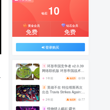
推荐开通钻石会员下载更优惠！
10
付费资源
钻石
10
黄金会员
钻石会员
钻石
免费
免费
黄金会员
钻石会员
免费
免费
登录购买
登录购买
环形帝国竞争者 v2.0.39
1
网络联机版 环形帝国战术
Circle Empires Tactics
59
1年前
了
5
钻石
环形帝国竞争者 v2.0.39
v1.16版 官方中文
1
网络联机版 环形帝国战术
英雄不在 特拉维斯再次
2
Circle Empires Tactics
出击 Travis Strikes Again:
59
1年前
5
钻石
v1.16版 官方中文
No More Heroes
77
2年前
6
钻石
英雄不在 特拉维斯再次
2
出击 Travis Strikes Again:
怪物猎人崛起 曙光
3