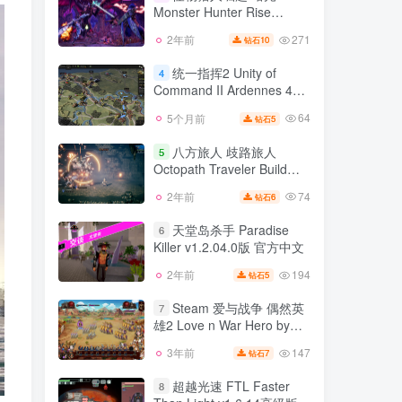
No More Heroes
Monster Hunter Rise
77
2年前
6
钻石
v16.0.2.0版 集成全DLC 官
271
2年前
10
钻石
怪物猎人崛起 曙光
方中文
3
Monster Hunter Rise
统一指挥2 Unity of
4
v16.0.2.0版 集成全DLC 官
Command II Ardennes 44
271
2年前
10
钻石
方中文
v2025.12.12版 集成全DLC
64
5个月前
5
钻石
统一指挥2 Unity of
官方中文
4
Command II Ardennes 44
八方旅人 歧路旅人
5
v2025.12.12版 集成全DLC
Octopath Traveler Build
64
5个月前
5
钻石
官方中文
20201223 官方中文
74
2年前
6
钻石
八方旅人 歧路旅人
5
Octopath Traveler Build
天堂岛杀手 Paradise
6
20201223 官方中文
Killer v1.2.04.0版 官方中文
74
2年前
6
钻石
194
2年前
5
钻石
天堂岛杀手 Paradise
6
Killer v1.2.04.0版 官方中文
Steam 爱与战争 偶然英
7
雄2 Love n War Hero by
194
2年前
5
钻石
Chance II v2.1.0版 集成全
147
3年前
7
钻石
Steam 爱与战争 偶然英
DLC 官方中文
7
雄2 Love n War Hero by
超越光速 FTL Faster
8
Chance II v2.1.0版 集成全