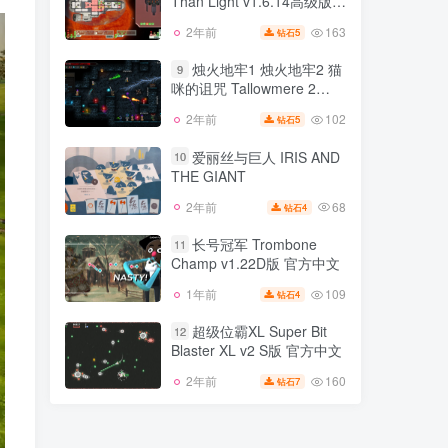
Than Light v1.6.14高级版
147
3年前
7
钻石
DLC 官方中文
官方中文
163
2年前
5
钻石
超越光速 FTL Faster
8
Than Light v1.6.14高级版
烛火地牢1 烛火地牢2 猫
9
官方中文
咪的诅咒 Tallowmere 2
163
2年前
5
钻石
Curse of the Kittens
102
2年前
5
钻石
烛火地牢1 烛火地牢2 猫
9
咪的诅咒 Tallowmere 2
爱丽丝与巨人 IRIS AND
10
Curse of the Kittens
THE GIANT
102
2年前
5
钻石
68
2年前
4
钻石
爱丽丝与巨人 IRIS AND
10
THE GIANT
长号冠军 Trombone
11
Champ v1.22D版 官方中文
68
2年前
4
钻石
109
1年前
4
钻石
长号冠军 Trombone
11
Champ v1.22D版 官方中文
超级位霸XL Super Bit
12
Blaster XL v2 S版 官方中文
109
1年前
4
钻石
160
2年前
7
钻石
超级位霸XL Super Bit
12
Blaster XL v2 S版 官方中文
160
2年前
7
钻石