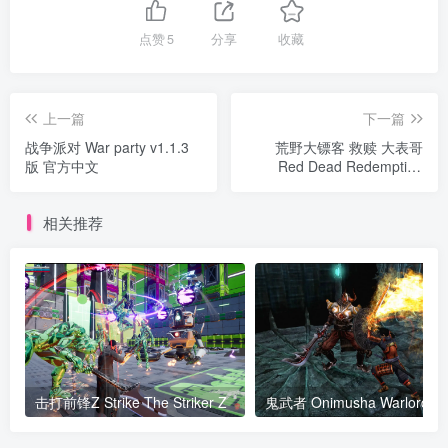
点赞
5
分享
收藏
上一篇
下一篇
战争派对 War party v1.1.3
荒野大镖客 救赎 大表哥
版 官方中文
Red Dead Redemption
v1.0.2年度版 官方中文
相关推荐
击打前锋Z Strike The Striker Z
鬼武