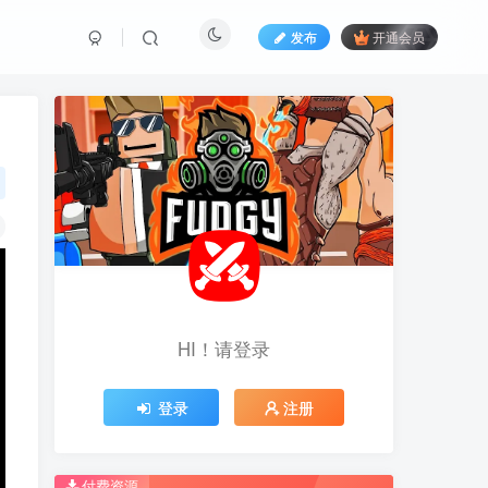
发布
开通会员
HI！请登录
HI！请登录
登录
登录
注册
注册
推荐开通钻石会员下载更优惠！
推荐开通钻石会员下载更优惠！
付费资源