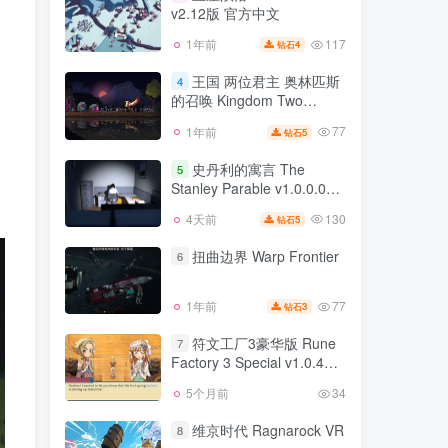
v2.12版 官方中文
109
1年前
5
钻石
117
1年前
4
钻石
王座陨落 Thronefall
3
v2.12版 官方中文
王国 两位君主 奥林匹斯
4
的召唤 Kingdom Two
117
1年前
4
钻石
Crowns v2.1.4a版 集成全
77
1年前
5
钻石
王国 两位君主 奥林匹斯
DLC 官方中文
4
的召唤 Kingdom Two
史丹利的寓言 The
5
Crowns v2.1.4a版 集成全
Stanley Parable v1.0.0.0版
77
1年前
5
钻石
DLC 官方中文
汉化中文
130
4天前
5
钻石
史丹利的寓言 The
5
Stanley Parable v1.0.0.0版
扭曲边界 Warp Frontier
6
汉化中文
130
4天前
5
钻石
77
1年前
3
钻石
扭曲边界 Warp Frontier
6
符文工厂3豪华版 Rune
7
Factory 3 Special v1.0.4版
77
1年前
3
钻石
官方中文
5个月前
34
符文工厂3豪华版 Rune
7
Factory 3 Special v1.0.4版
维京时代 Ragnarock VR
8
官方中文