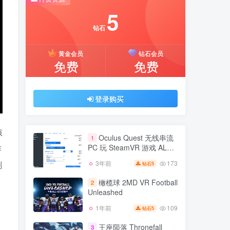
推荐开通钻石会员下载更优惠！
5
付费资源
钻石
5
黄金会员
钻石会员
钻石
免费
免费
黄金会员
钻石会员
免费
免费
登录购买
登录购买
核
Oculus Quest 无线串流
1
PC 玩 SteamVR 游戏 ALVR
作
工具
173
3年前
刺
5
钻石
Oculus Quest 无线串流
1
PC 玩 SteamVR 游戏 ALVR
橄榄球 2MD VR Football
2
工具
Unleashed
173
3年前
5
钻石
109
1年前
5
钻石
橄榄球 2MD VR Football
2
Unleashed
王座陨落 Thronefall
3