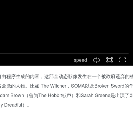
speed
何由程序生成的内容，这部全动态影像发生在一个被政府遗弃的
。比如 The Witcher，SOMA以及Broken Sword的
own（曾为The Hobbit献声）和Sarah Greene是出演了
 Dreadful）。