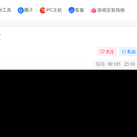
工具
圈子
PC主机
客服
游戏安装指南
文
关注
私信
0
121
10