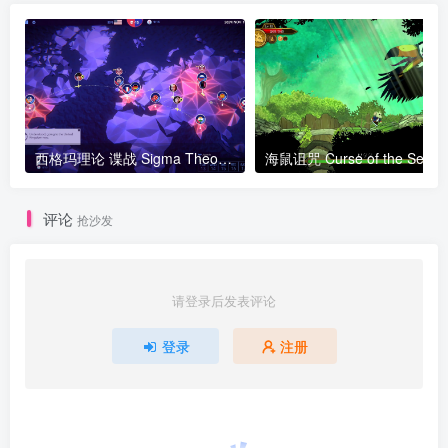
西格玛理论 谍战 Sigma Theory Global Cold War
海鼠诅咒 
评论
抢沙发
请登录后发表评论
登录
注册