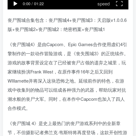
speed
0:00
/
01:22
丧尸围城合集包含：丧尸围城4+丧尸围城3：天启版v1.0.0.6
版+丧尸围城2+丧尸围城2：绝密档案+丧尸围城1
《丧尸围城4》是由Capcom、Epic Games合作使用虚幻4引
擎制作的一款动作冒险游戏，是《丧失围城3》的正统续作。
游戏的故事背景设定在了已经被丧尸占领的遗弃之城里，玩
家继续扮演Frank West，在原作事件16年之后又回到
WIllamette并将深入这块恐怖之地。延续前作的特色，在游
戏中收集到的物品可以组成各种强力的武器，帮助玩家对抗
潮水般的丧尸大军。同时，在本作中Capcom也加入了四人
合作模式。
《丧尸围城 4》是史上最热门的丧尸游戏系列中的全新章
节，不但摄影记者弗兰克·韦斯特将再度登场，这款开创性游