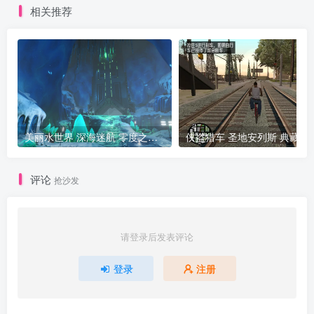
相关推荐
美丽水世界 深海迷航 零度之下 Subnautica Below Zero v49565 Subnautica v71744
侠盗猎车 圣
评论
抢沙发
请登录后发表评论
登录
注册