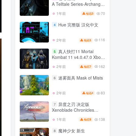
v1.24.03联机版|集成全DLC
A Telltale Series-Archangel
58
10个月前
11
钻石
官方中文 超宇宙1
v1.0.902523版 官方英文
70
1年前
3
钻石
苍穹浩瀚 The Expanse
3
A Telltale Series-Archangel
Hue 完整版 汉化中文
4
v1.0.902523版 官方英文
70
1年前
3
钻石
116
2年前
5
钻石
Hue 完整版 汉化中文
4
真人快打11 Mortal
5
Kombat 11 v4.0.47.0 Xbox
116
2年前
5
钻石
联机版 v0.386-34 Steam单
162
2年前
7
钻石
真人快打11 Mortal
机版 集成全DLC 官方中文
5
Kombat 11 v4.0.47.0 Xbox
迷雾面具 Mask of Mists
6
联机版 v0.386-34 Steam单
162
2年前
7
钻石
机版 集成全DLC 官方中文
83
2年前
4
钻石
迷雾面具 Mask of Mists
6
异度之刃 决定版
7
Xenoblade Chronicles
83
2年前
4
钻石
Definitive Edition v1.1.2版
138
1年前
9
钻石
异度之刃 决定版
官方中文
7
Xenoblade Chronicles
魔神少女 新生
8
Definitive Edition v1.1.2版