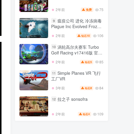
138
1年前
9
钻石
官方中文
75
2年前
免费
魔神少女 新生
8
瘟疫公司 进化 冷冻病毒
9
Plague Inc Evolved Frozen
75
2年前
免费
Virus v1.19.1.0 MP110版
106
2年前
10
钻石
瘟疫公司 进化 冷冻病毒
集成全DLC 官方中文
9
Plague Inc Evolved Frozen
涡轮高尔夫赛车 Turbo
10
Virus v1.19.1.0 MP110版
Golf Racing v17416版 官方
106
2年前
10
钻石
集成全DLC 官方中文
中文
85
2年前
5
钻石
涡轮高尔夫赛车 Turbo
10
Golf Racing v17416版 官方
Simple Planes VR 飞行
11
中文
工厂VR
85
2年前
5
钻石
84
3年前
8
钻石
Simple Planes VR 飞行
11
工厂VR
拉之子 sonsofra
12
84
3年前
8
钻石
109
2年前
4
钻石
拉之子 sonsofra
12
109
2年前
4
钻石