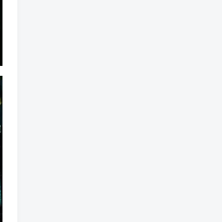
标签云
龙珠
龙族
鼠魔城
鼠疫
鼓槌、鼓
黑魔法
黑色电影
黑洞
黑暗迷宫
黑暗虚幻
黑暗森林
黑暗时代
黑暗国王
黑暗之魂
黑暗
黑手党
黑帮时代
黑帮
黑市
黑山
黑客
黑夜
黄金时代
鲜橙
鱼群
魔龙
魔骸者
魔药
魔界村
魔界
魔王
魔物
魔爪
魔法气泡
魔法旅馆
魔法战斗
魔法射击
魔法书
魔法世界