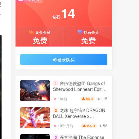
推荐开通钻石会员下载更优惠！
爱
14
一
付费资源
钻石
14
黄金会员
钻石会员
钻石
免费
免费
黄金会员
钻石会员
免费
免费
登录购买
登录购买
舍伍德侠盗团 Gangs of
1
Sherwood Lionheart Edition
v1.7.268191豪华狮心版 集
115
1年前
8
钻石
舍伍德侠盗团 Gangs of
成全DLC 官方中文
1
Sherwood Lionheart Edition
龙珠 超宇宙2 DRAGON
2
v1.7.268191豪华狮心版 集
BALL Xenoverse 2
115
1年前
8
钻石
成全DLC 官方中文
v1.24.03联机版|集成全DLC
58
10个月前
11
钻石
龙珠 超宇宙2 DRAGON
官方中文 超宇宙1
2
BALL Xenoverse 2
苍穹浩瀚 The Expanse
3