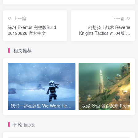
上一篇
下一篇
练习 Exertus 完整版Build
幻想骑士战术 Reverie
20190826 官方中文
Knights Tactics v1.04版 官
方中文
相关推荐
我们一起在这里 We Were Here Together
灰烬 沙尘 
评论
抢沙发