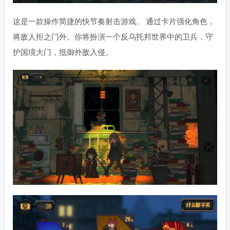
这是一款操作简捷的快节奏射击游戏。 通过卡片强化角色，
将敌人拒之门外。你将扮演一个反乌托邦世界中的卫兵，守
护国境大门，抵御外敌入侵。