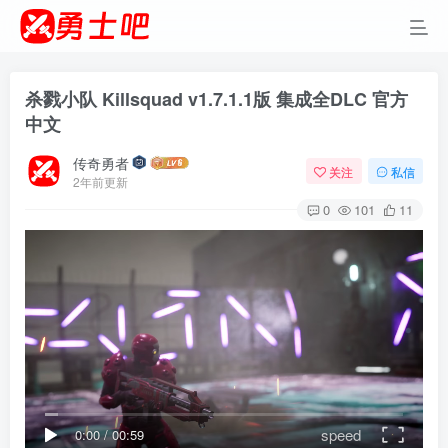
杀戮小队 Killsquad v1.7.1.1版 集成全DLC 官方
中文
传奇勇者
关注
私信
2年前更新
0
101
11
speed
0:00
/
00:59