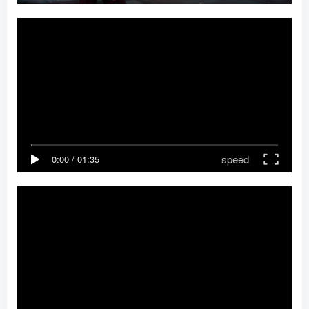
speed
0:00
/
01:35