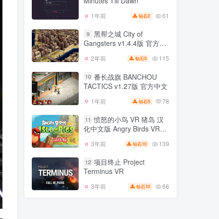
Minutes Till Dawn
96
1年前
3
钻石
61
1年前
2
钻石
黎明前20分钟 20
8
Minutes Till Dawn
黑帮之城 City of
9
Gangsters v1.4.4版 官方中
61
1年前
2
钻石
文
115
2年前
5
钻石
黑帮之城 City of
9
Gangsters v1.4.4版 官方中
番长战旗 BANCHOU
10
文
TACTICS v1.27版 官方中文
115
2年前
5
钻石
78
1年前
5
钻石
番长战旗 BANCHOU
10
TACTICS v1.27版 官方中文
愤怒的小鸟 VR 猪岛 汉
11
化中文版 Angry Birds VR
78
1年前
5
钻石
Isle of Pigs
139
3年前
10
钻石
愤怒的小鸟 VR 猪岛 汉
11
化中文版 Angry Birds VR
项目终止 Project
12
Isle of Pigs
Terminus VR
139
3年前
10
钻石
66
3年前
10
钻石
项目终止 Project
12
Terminus VR
66
3年前
10
钻石