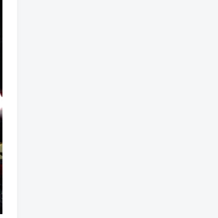
标签云
龙珠
龙族
鼠魔城
鼠疫
鼓槌、鼓
黑魔法
黑色电影
黑洞
黑暗迷宫
黑暗虚幻
黑暗森林
黑暗时代
黑暗国王
黑暗之魂
黑暗
黑手党
黑帮时代
黑帮
黑市
黑山
黑客
黑夜
黄金时代
鲜橙
鱼群
魔龙
魔骸者
魔药
魔界村
魔界
魔王
魔物
魔爪
魔法气泡
魔法旅馆
魔法战斗
魔法射击
魔法书
魔法世界