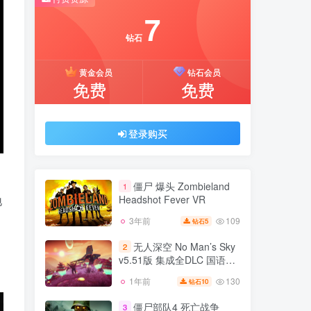
推荐开通钻石会员下载更优惠！
7
付费资源
钻石
7
黄金会员
钻石会员
钻石
免费
免费
黄金会员
钻石会员
免费
免费
登录购买
登录购买
僵尸 爆头 Zombieland
1
Headshot Fever VR
地
109
3年前
5
钻石
僵尸 爆头 Zombieland
1
Headshot Fever VR
无人深空 No Man’s Sky
2
v5.51版 集成全DLC 国语发
109
3年前
5
钻石
音 官方中文 支持VR
130
1年前
10
钻石
无人深空 No Man’s Sky
2
v5.51版 集成全DLC 国语发
僵尸部队4 死亡战争
3