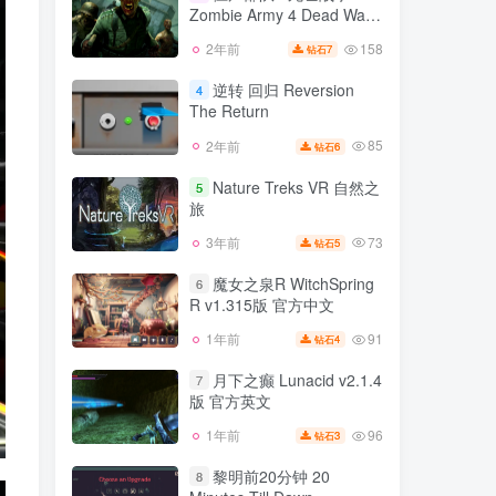
音 官方中文 支持VR
Zombie Army 4 Dead War
130
1年前
10
钻石
v2.02版 集成全DLC 官方中
158
2年前
7
钻石
僵尸部队4 死亡战争
文
3
Zombie Army 4 Dead War
逆转 回归 Reversion
4
v2.02版 集成全DLC 官方中
The Return
158
2年前
7
钻石
文
85
2年前
6
钻石
逆转 回归 Reversion
4
The Return
Nature Treks VR 自然之
5
旅
85
2年前
6
钻石
73
3年前
5
钻石
Nature Treks VR 自然之
5
旅
魔女之泉R WitchSpring
6
R v1.315版 官方中文
73
3年前
5
钻石
91
1年前
4
钻石
魔女之泉R WitchSpring
6
R v1.315版 官方中文
月下之癫 Lunacid v2.1.4
7
版 官方英文
91
1年前
4
钻石
96
1年前
3
钻石
月下之癫 Lunacid v2.1.4
7
版 官方英文
黎明前20分钟 20
8