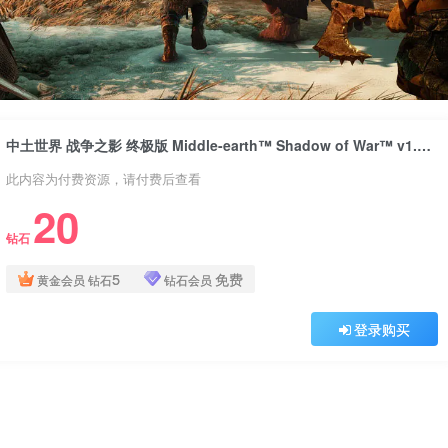
中土世界 战争之影 终极版 Middle-earth™ Shadow of War™ v1.21终极版 集成全DLC 集成高清材质包 官方中文
此内容为付费资源，请付费后查看
20
钻石
5
免费
黄金会员
钻石
钻石会员
登录购买