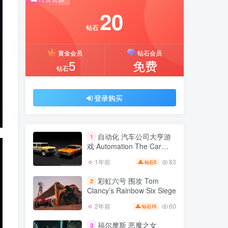
推荐开通钻石会员下载更优惠！
20
付费资源
钻石
20
黄金会员
钻石会员
钻石
5
免费
钻石
黄金会员
钻石会员
5
免费
钻石
登录购买
登录购买
自动化 汽车公司大亨游
1
戏 Automation The Car
Company Tycoon Game
83
1年前
5
钻石
自动化 汽车公司大亨游
v250320.35141.7302版 集
1
戏 Automation The Car
成全DLC 官方中文
彩虹六号 围攻 Tom
2
Company Tycoon Game
Clancy’s Rainbow Six Siege
83
1年前
5
钻石
v250320.35141.7302版 集
成全DLC 官方中文
60
2年前
15
钻石
彩虹六号 围攻 Tom
2
Clancy’s Rainbow Six Siege
福尔摩斯 恶魔之女
3