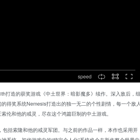
speed
lith打造的获奖游戏《中土世界：暗影魔多》续作。深入敌后，
的得奖系统Nemesis打造出的独一无二的个性剧情，每一个敌
王索伦和他的戒灵，尽在这个鸿篇巨制的中土游戏。
，包括索隆和他的戒灵军团。与之前的作品一样，本作也采用开
神系统。初代游戏中的“稳定个人化”系统也会在新作整个世界中