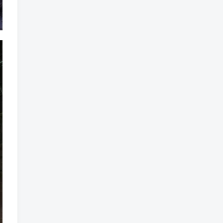
标签云
龙珠
龙族
鼠魔城
鼠疫
鼓槌、鼓
黑魔法
黑色电影
黑洞
黑暗迷宫
黑暗虚幻
黑暗森林
黑暗时代
黑暗国王
黑暗之魂
黑暗
黑手党
黑帮时代
黑帮
黑市
黑山
黑客
黑夜
黄金时代
鲜橙
鱼群
魔龙
魔骸者
魔药
魔界村
魔界
魔王
魔物
魔爪
魔法气泡
魔法旅馆
魔法战斗
魔法射击
魔法书
魔法世界