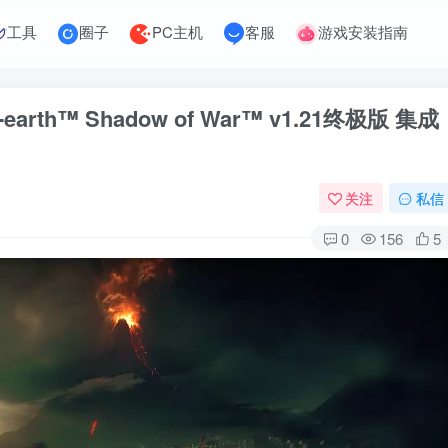
工具
圈子
PC主机
客服
游戏安装指南
rth™ Shadow of War™ v1.21终极版 集成
关注
私信
0
156
5