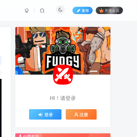
发布
开通会员
HI！请登录
HI！请登录
登录
登录
注册
注册
推荐开通钻石会员下载更优惠！
推荐开通钻石会员下载更优惠！
付费资源