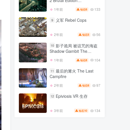
2 Brutal Edition
268
2年前
6
钻石
v0.42294.589版 集成全DLC
133
1年前
6
钻石
幽灵行者2 Ghostrunner
官方中文
8
2 Brutal Edition
义军 Rebel Cops
9
v0.42294.589版 集成全DLC
133
1年前
6
钻石
官方中文
56
2年前
5
钻石
义军 Rebel Cops
9
影子诡局 被诅咒的海盗
10
Shadow Gambit The
56
2年前
5
钻石
Cursed Crew v1.2.133版 官
104
1年前
8
钻石
影子诡局 被诅咒的海盗
方中文
10
Shadow Gambit The
最后的篝火 The Last
11
Cursed Crew v1.2.133版 官
Campfire
104
1年前
8
钻石
方中文
97
2年前
6
钻石
最后的篝火 The Last
11
Campfire
Epiviosis VR 生存
12
97
2年前
6
钻石
134
3年前
10
钻石
Epiviosis VR 生存
12
134
3年前
10
钻石