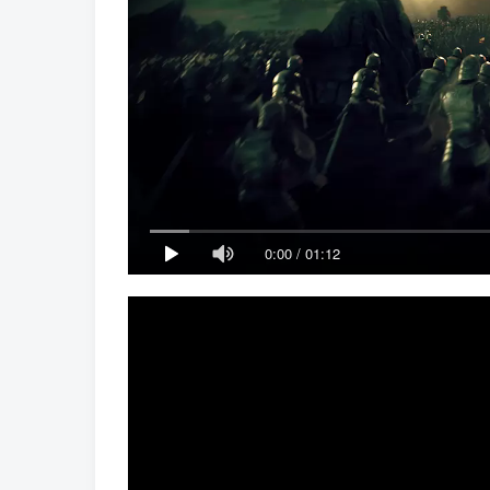
0:00
/
01:12