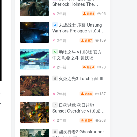
Sherlock Holmes The
60
2年前
15
钻石
Devil’s Daughter Build1421
96
2年前
8
钻石
福尔摩斯 恶魔之女
官方中文
3
Sherlock Holmes The
未成战士 序幕 Unsung
4
Devil’s Daughter Build1421
Warriors Prologue v1.0.4版
96
2年前
8
钻石
官方中文
汉化中文
189
2年前
7
钻石
未成战士 序幕 Unsung
4
Warriors Prologue v1.0.4版
动物之斗 v1.03版 官方
5
汉化中文
中文 动物之斗 竞技场
189
2年前
7
钻石
v1.0.4b版 官方中文
73
2年前
4
钻石
动物之斗 v1.03版 官方
5
中文 动物之斗 竞技场
火炬之光3 Torchlight III
6
v1.0.4b版 官方中文
73
2年前
4
钻石
组
187
2年前
5
钻石
火炬之光3 Torchlight III
6
人
日落过载 落日超驰
7
Sunset Overdrive v1.0u2版
187
2年前
5
钻石
汉化中文
268
2年前
6
钻石
日落过载 落日超驰
7
Sunset Overdrive v1.0u2版
幽灵行者2 Ghostrunner
8
汉化中文