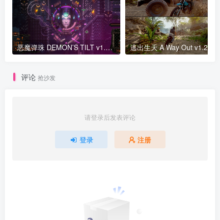
恶魔弹珠 DEMON’S TILT v1.81版 集成全DLC 官方中文
逃出
评论
抢沙发
请登录后发表评论
登录
注册