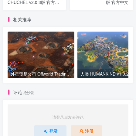
CHUCHEL v2.0.3版 官方中
版 官方中文
文
相关推荐
外星贸易公司 Offworld Trading Company v1.23.65337版 集成全DLC 官方中文
人类 HUMANKI
评论
抢沙发
请登录后发表评论
登录
注册