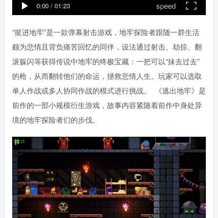
speed
0:00
/
01:23
“挺进地牢”是一款弹幕射击游戏，地牢探险者跟随一群生活
颇为悲情且背负痛苦回忆的同伴，设法通过射击、劫掠、翻
滚躲闪等获得传说中地牢的终极宝藏：一把可以“抹去过去”
的枪，从而翻转他们的命运，拯救悲情人生。玩家可以选取
单人作战或多人协同作战的模式进行挑战。 《逃出地牢》是
前作的一部小规模衍生游戏，故事内容紧随着前作中身处异
境的地牢探险者们的步伐。