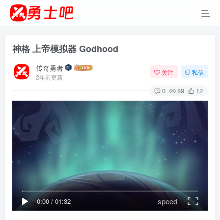
神格 上帝模拟器 Godhood
传奇勇者
关注
私信
2年前更新
0
89
12
speed
0:00
/
01:32