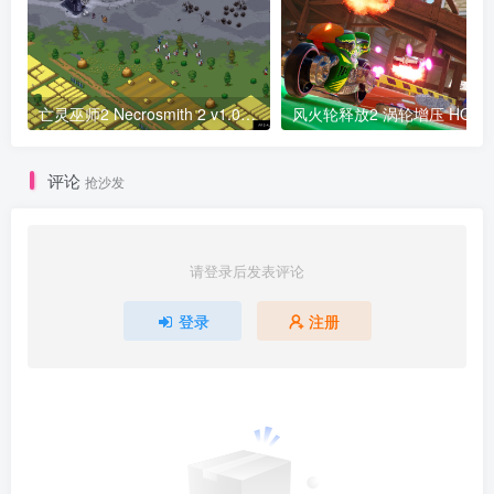
亡灵巫师2 Necrosmith 2 v1.0.7.382a版 亡灵巫师1 Necrosmith v1.3.0.285版 官方中文
风火轮释放2 涡轮增压 HOT WHEELS UNLEASHED 2 Turbocharged F
评论
抢沙发
请登录后发表评论
登录
注册