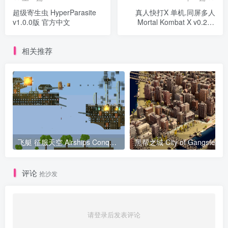
超级寄生虫 HyperParasite
真人快打X 单机.同屏多人
v1.0.0版 官方中文
Mortal Kombat X v0.221
06.97367.1版 官方中文
相关推荐
飞艇 征服天空 Airships Conquer the Skies v1.2.7.3g版 官方中文
黑帮之城 
评论
抢沙发
请登录后发表评论