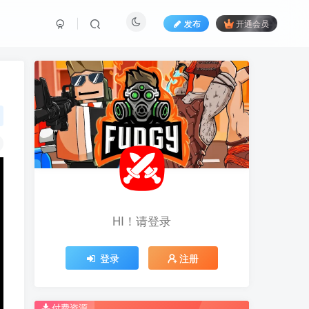
发布
开通会员
HI！请登录
HI！请登录
登录
登录
注册
注册
推荐开通钻石会员下载更优惠！
推荐开通钻石会员下载更优惠！
付费资源