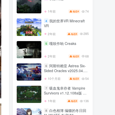
87
3年前
5
钻石
74
1年前
4
钻石
夜族崛起
3
我的世界VR Minecraft
4
VR
74
1年前
4
钻石
285
2年前
5
钻石
我的世界VR Minecraft
4
VR
嘎吱作响 Creaks
5
285
2年前
5
钻石
68
2年前
5
钻石
嘎吱作响 Creaks
5
阿斯特赖亚 Astrea Six-
6
Sided Oracles v2025.04.08
68
2年前
5
钻石
版 官方中文
54
10个月前
5
钻石
阿斯特赖亚 Astrea Six-
6
Sided Oracles v2025.04.08
吸血鬼幸存者 Vampire
7
版 官方中文
Survivors v1.12.108a版 集
54
10个月前
5
钻石
成全DLC 官方中文
136
1年前
3
钻石
吸血鬼幸存者 Vampire
7
Survivors v1.12.108a版 集
白色相簿 编缀的冬日回
8
成全DLC 官方中文