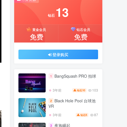
推荐开通钻石会员下载更优惠！
13
付费资源
钻石
13
黄金会员
钻石会员
钻石
免费
免费
黄金会员
钻石会员
免费
免费
登录购买
登录购买
BangSquash PRO 拍球
1
103
3年前
10
钻石
BangSquash PRO 拍球
1
Black Hole Pool 台球池
2
VR
103
3年前
10
钻石
87
3年前
5
钻石
Black Hole Pool 台球池
2
VR
夜族崛起
3