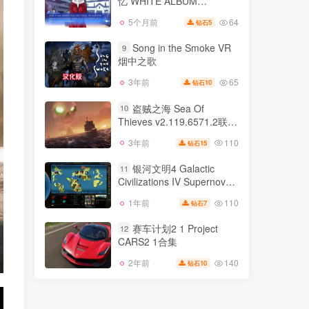
忆 WHITE ALBUM
136
1年前
3
钻石
Memories like Falling Snow
64
5个月前
5
钻石
白色相簿 编缀的冬日回
v1.01版 官方中文
8
忆 WHITE ALBUM
Song in the Smoke VR
9
Memories like Falling Snow
烟中之歌
64
5个月前
5
钻石
v1.01版 官方中文
65
3年前
10
钻石
Song in the Smoke VR
9
烟中之歌
盗贼之海 Sea Of
10
Thieves v2.119.6571.2联机
65
3年前
10
钻石
版|集成全DLC|官方中文，有
110
3年前
15
钻石
盗贼之海 Sea Of
升级补丁
10
Thieves v2.119.6571.2联机
银河文明4 Galactic
11
版|集成全DLC|官方中文，有
Civilizations IV Supernova
110
3年前
15
钻石
升级补丁
Megastructures v3.00版 银
110
1年前
7
钻石
银河文明4 Galactic
河文明3 v4.52版 集成全
11
Civilizations IV Supernova
DLC 官方中文
赛车计划2 1 Project
12
Megastructures v3.00版 银
CARS2 1合集
110
1年前
7
钻石
河文明3 v4.52版 集成全
DLC 官方中文
140
2年前
10
钻石
赛车计划2 1 Project
12
CARS2 1合集
140
2年前
10
钻石