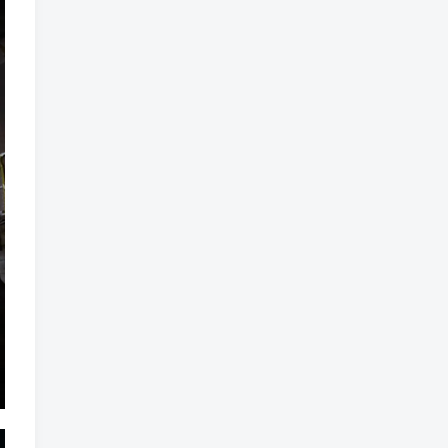
标签云
龙珠
龙族
鼠魔城
鼠疫
鼓槌、鼓
黑魔法
黑色电影
黑洞
黑暗迷宫
黑暗虚幻
黑暗森林
黑暗时代
黑暗国王
黑暗之魂
黑暗
黑手党
黑帮时代
黑帮
黑市
黑山
黑客
黑夜
黄金时代
鲜橙
鱼群
魔龙
魔骸者
魔药
魔界村
魔界
魔王
魔物
魔爪
魔法气泡
魔法旅馆
魔法战斗
魔法射击
魔法书
魔法世界