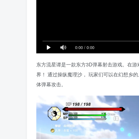
0:00
/
0:00
东方流星谭是一款东方3D弹幕射击游戏。在游戏中
界！ 通过操纵魔理沙， 玩家们可以在幻想乡
体弹幕攻击。