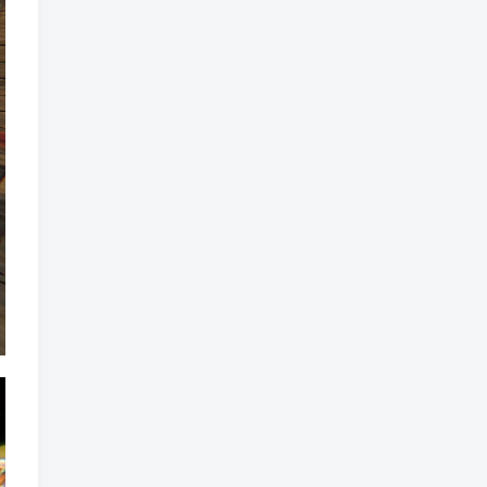
标签云
龙珠
龙族
鼠魔城
鼠疫
鼓槌、鼓
黑魔法
黑色电影
黑洞
黑暗迷宫
黑暗虚幻
黑暗森林
黑暗时代
黑暗国王
黑暗之魂
黑暗
黑手党
黑帮时代
黑帮
黑市
黑山
黑客
黑夜
黄金时代
鲜橙
鱼群
魔龙
魔骸者
魔药
魔界村
魔界
魔王
魔物
魔爪
魔法气泡
魔法旅馆
魔法战斗
魔法射击
魔法书
魔法世界