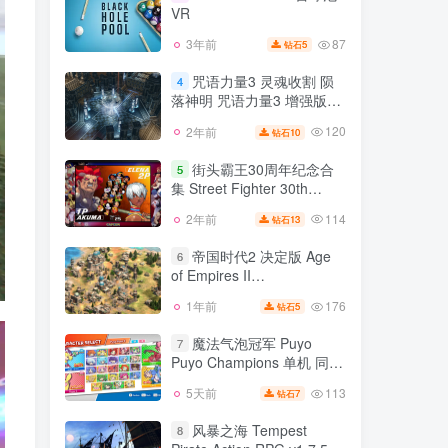
VR
90
2年前
7
钻石
87
3年前
5
钻石
Black Hole Pool 台球池
3
VR
咒语力量3 灵魂收割 陨
4
落神明 咒语力量3 增强版
87
3年前
5
钻石
SpellForce 3
120
2年前
10
钻石
咒语力量3 灵魂收割 陨
4
落神明 咒语力量3 增强版
街头霸王30周年纪念合
5
SpellForce 3
集 Street Fighter 30th
120
2年前
10
钻石
Anniversary Collection
114
2年前
13
钻石
街头霸王30周年纪念合
Update-10 26版 集成全DLC
5
集 Street Fighter 30th
官方中文
帝国时代2 决定版 Age
6
Anniversary Collection
of Empires II
114
2年前
13
钻石
Update-10 26版 集成全DLC
v101.102.62906.0版 集成全
官方中文
176
1年前
5
钻石
帝国时代2 决定版 Age
DLC 官方中文
6
of Empires II
魔法气泡冠军 Puyo
7
v101.102.62906.0版 集成全
Puyo Champions 单机 同屏
176
1年前
5
钻石
DLC 官方中文
联机 Build 20200901 官方
113
5天前
7
钻石
魔法气泡冠军 Puyo
中文
7
Puyo Champions 单机 同屏
风暴之海 Tempest
8
联机 Build 20200901 官方