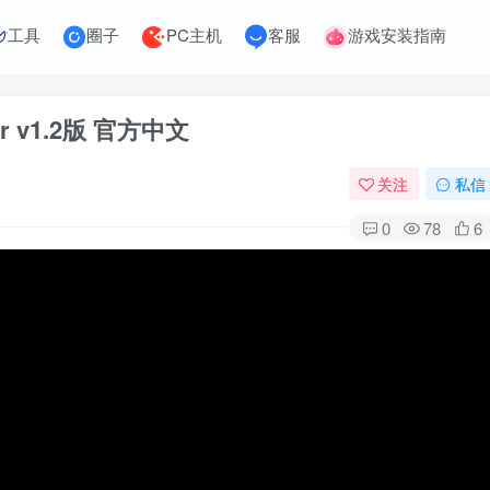
工具
圈子
PC主机
客服
游戏安装指南
ar v1.2版 官方中文
关注
私信
0
78
6