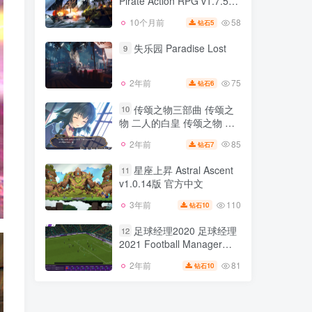
Pirate Action RPG v1.7.5版
113
5天前
7
钻石
中文
官方中文
58
10个月前
5
钻石
风暴之海 Tempest
8
Pirate Action RPG v1.7.5版
失乐园 Paradise Lost
9
官方中文
58
10个月前
5
钻石
75
2年前
6
钻石
失乐园 Paradise Lost
9
传颂之物三部曲 传颂之
10
物 二人的白皇 传颂之物 虚
75
2年前
6
钻石
伪的假面 传颂之物 给逝者
85
2年前
7
钻石
传颂之物三部曲 传颂之
的摇篮曲 集成全DLC 官方中
10
物 二人的白皇 传颂之物 虚
文
星座上昇 Astral Ascent
11
伪的假面 传颂之物 给逝者
v1.0.14版 官方中文
85
2年前
7
钻石
的摇篮曲 集成全DLC 官方中
文
110
3年前
10
钻石
星座上昇 Astral Ascent
11
v1.0.14版 官方中文
足球经理2020 足球经理
12
2021 Football Manager
110
3年前
10
钻石
2021
81
2年前
10
钻石
足球经理2020 足球经理
12
2021 Football Manager
2021
81
2年前
10
钻石