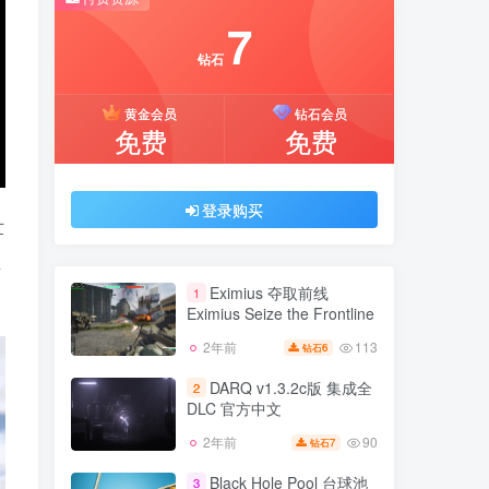
7
推荐开通钻石会员下载更优惠！
付费资源
钻石
7
黄金会员
钻石会员
钻石
免费
免费
黄金会员
钻石会员
免费
免费
登录购买
世
立
登录购买
Eximius 夺取前线
1
Eximius Seize the Frontline
113
2年前
6
钻石
Eximius 夺取前线
1
Eximius Seize the Frontline
DARQ v1.3.2c版 集成全
2
DLC 官方中文
113
2年前
6
钻石
90
2年前
7
钻石
DARQ v1.3.2c版 集成全
2
DLC 官方中文
Black Hole Pool 台球池
3