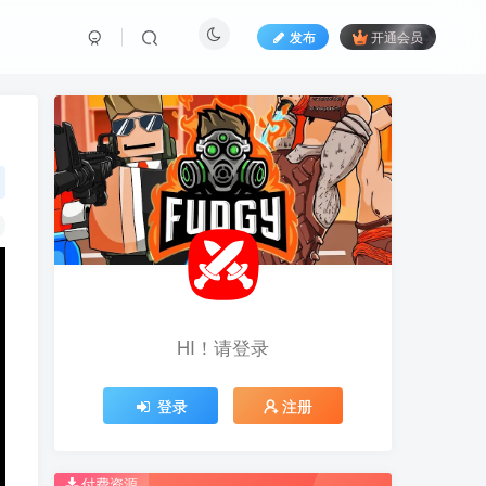
发布
开通会员
HI！请登录
HI！请登录
登录
登录
注册
注册
推荐开通钻石会员下载更优惠！
推荐开通钻石会员下载更优惠！
付费资源