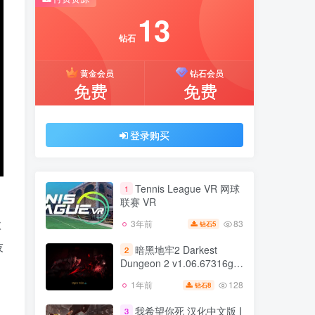
推荐开通钻石会员下载更优惠！
13
付费资源
钻石
13
黄金会员
钻石会员
钻石
免费
免费
黄金会员
钻石会员
免费
免费
登录购买
登录购买
Tennis League VR 网球
1
联赛 VR
款
83
3年前
5
钻石
Tennis League VR 网球
1
联赛 VR
技
暗黑地牢2 Darkest
2
Dungeon 2 v1.06.67316g正
83
3年前
5
钻石
式版 集成全DLC 官方中文
128
1年前
8
钻石
暗黑地牢2 Darkest
暗黑地牢1 v25721
2
Dungeon 2 v1.06.67316g正
我希望你死 汉化中文版 I
3
、