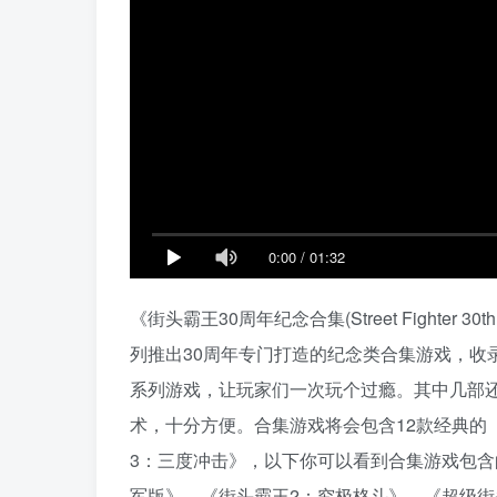
0:00
/
01:32
《街头霸王30周年纪念合集(Street Fighter 30
列推出30周年专门打造的纪念类合集游戏，收
系列游戏，让玩家们一次玩个过瘾。其中几部
术，十分方便。合集游戏将会包含12款经典的
3：三度冲击》，以下你可以看到合集游戏包含
军版》、《街头霸王2：究极格斗》、《超级街头霸