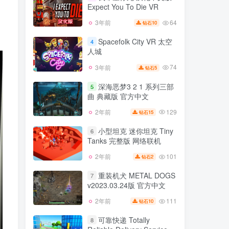
式版 集成全DLC 官方中文
Expect You To Die VR
128
1年前
8
钻石
暗黑地牢1 v25721
64
3年前
10
钻石
我希望你死 汉化中文版 I
3
Expect You To Die VR
Spacefolk City VR 太空
4
人城
64
3年前
10
钻石
74
3年前
5
钻石
Spacefolk City VR 太空
4
人城
深海恶梦3 2 1 系列三部
5
曲 典藏版 官方中文
74
3年前
5
钻石
129
2年前
15
钻石
深海恶梦3 2 1 系列三部
5
曲 典藏版 官方中文
小型坦克 迷你坦克 Tiny
6
Tanks 完整版 网络联机
129
2年前
15
钻石
101
2年前
2
钻石
小型坦克 迷你坦克 Tiny
6
Tanks 完整版 网络联机
重装机犬 METAL DOGS
7
v2023.03.24版 官方中文
101
2年前
2
钻石
111
2年前
10
钻石
重装机犬 METAL DOGS
7
v2023.03.24版 官方中文
可靠快递 Totally
8