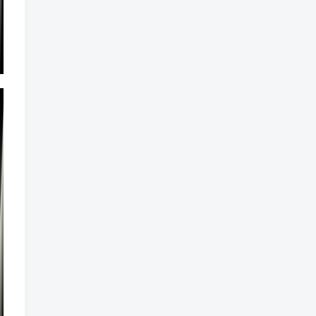
标签云
龙珠
龙族
鼠魔城
鼠疫
鼓槌、鼓
黑魔法
黑色电影
黑洞
黑暗迷宫
黑暗虚幻
黑暗森林
黑暗时代
黑暗国王
黑暗之魂
黑暗
黑手党
黑帮时代
黑帮
黑市
黑山
黑客
黑夜
黄金时代
鲜橙
鱼群
魔龙
魔骸者
魔药
魔界村
魔界
魔王
魔物
魔爪
魔法气泡
魔法旅馆
魔法战斗
魔法射击
魔法书
魔法世界