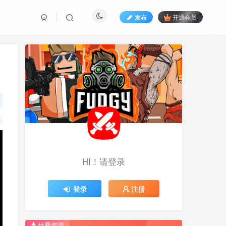
发布
开通会员
HI！请登录
HI！请登录
登录
登录
注册
注册
推荐开通钻石会员下载更优惠！
推荐开通钻石会员下载更优惠！
付费资源