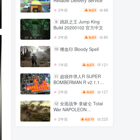
Reliable Delivery Service
111
2年前
10
钻石
88
2年前
3
钻石
可靠快递 Totally
8
Reliable Delivery Service
跳跃之王 Jump King
9
Build 20200102 官方中文
88
2年前
3
钻石
80
2年前
5
钻石
跳跃之王 Jump King
9
Build 20200102 官方中文
嗜血印 Bloody Spell
10
80
2年前
5
钻石
121
1年前
3
钻石
嗜血印 Bloody Spell
10
超级炸弹人R SUPER
11
BOMBERMAN R v2.1.1版
121
1年前
3
钻石
官方中文
127
2年前
2
钻石
超级炸弹人R SUPER
11
BOMBERMAN R v2.1.1版
全面战争 拿破仑 Total
12
官方中文
War NAPOLEON
127
2年前
2
钻石
v1.3.0.2081版 集成全DLC
225
2年前
15
钻石
全面战争 拿破仑 Total
汉化中文
12
War NAPOLEON
v1.3.0.2081版 集成全DLC
225
2年前
15
钻石
汉化中文