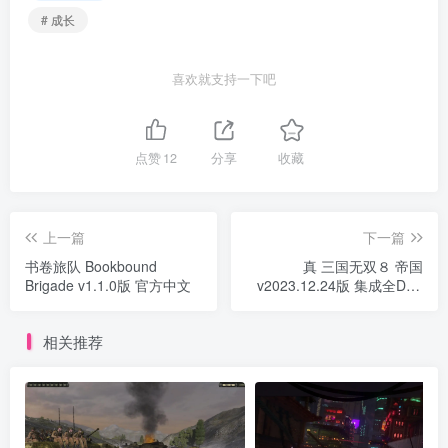
# 成长
喜欢就支持一下吧
点赞
12
分享
收藏
上一篇
下一篇
书卷旅队 Bookbound
真 三国无双８ 帝国
Brigade v1.1.0版 官方中文
v2023.12.24版 集成全DLC
官方中文 真三国无双
8/7/6/5/4/3 系列 8部合集
相关推荐