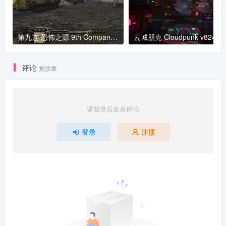
第九连 恐怖之源 9th Company Roots of Terror v1.1版 官方中文
云城朋克 Cloudpunk 
评论
抢沙发
请登录后发表评论
登录
注册