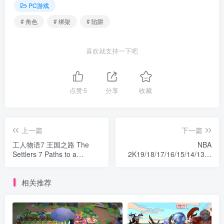
PC游戏
# 角色
# 绑架
# 陷阱
喜欢就支持一下吧
点赞
5
分享
收藏
上一篇
下一篇
工人物语7 王国之路 The
NBA
Settlers 7 Paths to a
2K19/18/17/16/15/14/13系
Kingdom 豪华黄金版 汉化中
列合集
文
相关推荐