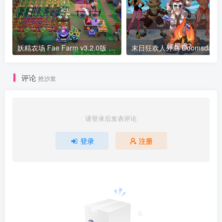
妖精农场 Fae Farm v3.2.0版 集成全DLC 官方中文
末日
评论
抢沙发
请登录后发表评论
登录
注册