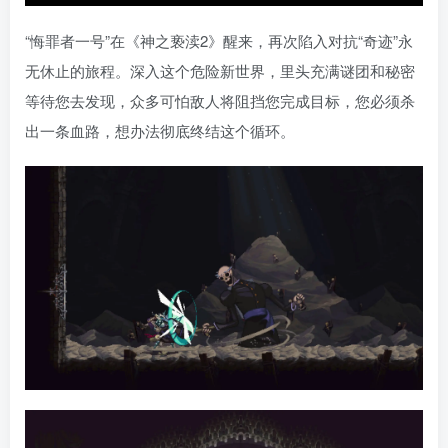
“悔罪者一号”在《神之亵渎2》醒来，再次陷入对抗“奇迹”永
无休止的旅程。深入这个危险新世界，里头充满谜团和秘密
等待您去发现，众多可怕敌人将阻挡您完成目标，您必须杀
出一条血路，想办法彻底终结这个循环。