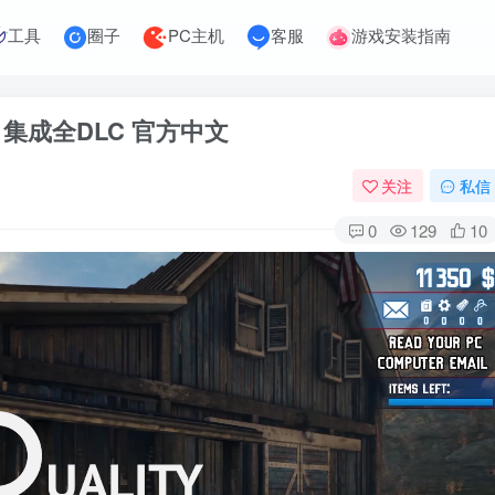
工具
圈子
PC主机
客服
游戏安装指南
72版 集成全DLC 官方中文
关注
私信
0
129
10