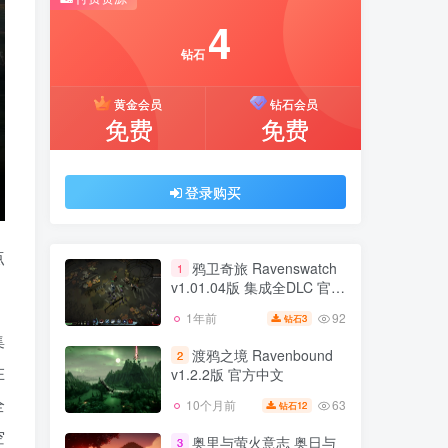
推荐开通钻石会员下载更优惠！
4
付费资源
钻石
4
黄金会员
钻石会员
钻石
免费
免费
黄金会员
钻石会员
免费
免费
登录购买
登录购买
点
鸦卫奇旅 Ravenswatch
1
v1.01.04版 集成全DLC 官方
中文
92
1年前
3
钻石
鸦卫奇旅 Ravenswatch
1
集
v1.01.04版 集成全DLC 官方
渡鸦之境 Ravenbound
2
中文
在
v1.2.2版 官方中文
92
1年前
3
钻石
全
63
10个月前
12
钻石
渡鸦之境 Ravenbound
2
v1.2.2版 官方中文
空
奥里与萤火意志 奥日与
3