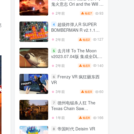
鬼火意志 Ori and the Will of
63
10个月前
12
钻石
。
the Wisps
93
2年前
7
钻石
奥里与萤火意志 奥日与
3
鬼火意志 Ori and the Will of
超级炸弹人R SUPER
那
4
the Wisps
BOMBERMAN R v2.1.1版
93
2年前
7
钻石
，
官方中文
127
2年前
2
钻石
超级炸弹人R SUPER
4
BOMBERMAN R v2.1.1版
去月球 To The Moon
5
官方中文
v2023.07.04版 集成全DLC
127
2年前
2
钻石
官方中文
140
2年前
5
钻石
去月球 To The Moon
5
v2023.07.04版 集成全DLC
Frenzy VR 疯狂砸东西
6
官方中文
VR
140
2年前
5
钻石
60
3年前
5
钻石
Frenzy VR 疯狂砸东西
6
VR
德州电锯杀人狂 The
7
Texas Chain Saw
60
3年前
5
钻石
Massacre v1.0.41.0联机版
166
1年前
6
钻石
德州电锯杀人狂 The
集成全DLC 官方中文
7
Texas Chain Saw
帝国时代 Deisim VR
8
Massacre v1.0.41.0联机版