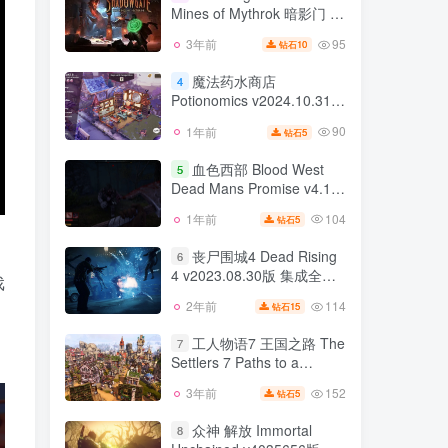
Mines of Mythrok 暗影门 矿
92
2年前
7
钻石
山
95
3年前
10
钻石
Shadowgate VR The
3
Mines of Mythrok 暗影门 矿
魔法药水商店
4
山
Potionomics v2024.10.31版
95
3年前
10
钻石
集成全DLC 官方中文
90
1年前
5
钻石
魔法药水商店
4
Potionomics v2024.10.31版
血色西部 Blood West
5
集成全DLC 官方中文
Dead Mans Promise v4.1.0
90
1年前
5
钻石
版 官方英文
104
1年前
5
钻石
血色西部 Blood West
5
Dead Mans Promise v4.1.0
丧尸围城4 Dead Rising
6
版 官方英文
4 v2023.08.30版 集成全
104
1年前
5
钻石
戏
DLC 官方中文 3 2 2绝密档
114
2年前
15
钻石
丧尸围城4 Dead Rising
案 1丧尸围城3 天启版 Dead
6
4 v2023.08.30版 集成全
Rising 3 v1.0.0.6版 集成全
工人物语7 王国之路 The
7
DLC 官方中文 3 2 2绝密档
DLC 官方中文
Settlers 7 Paths to a
114
2年前
15
钻石
案 1丧尸围城3 天启版 Dead
Kingdom 豪华黄金版 汉化
Rising 3 v1.0.0.6版 集成全
152
3年前
5
钻石
工人物语7 王国之路 The
中文
7
DLC 官方中文
Settlers 7 Paths to a
众神 解放 Immortal
8
Kingdom 豪华黄金版 汉化