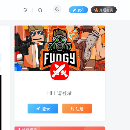
发布
开通会员
HI！请登录
HI！请登录
登录
登录
注册
注册
推荐开通钻石会员下载更优惠！
推荐开通钻石会员下载更优惠！
付费资源