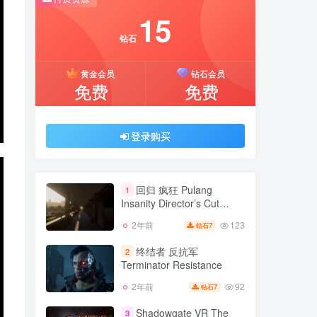
推荐开通钻石会员下载更优惠！
15
付费资源
钻石
15
黄金会员
钻石会员
钻石
免费
免费
黄金会员
钻石会员
免费
免费
登录购买
登录购买
回归 疯狂 Pulang
1
Insanity Director’s Cut
v1.2.0.0导演剪辑版 集成全
123
2年前
7
钻石
回归 疯狂 Pulang
DLC 官方中文
1
Insanity Director’s Cut
终结者 反抗军
2
v1.2.0.0导演剪辑版 集成全
Terminator Resistance
123
2年前
7
钻石
DLC 官方中文
92
2年前
7
钻石
终结者 反抗军
2
Terminator Resistance
Shadowgate VR The
3