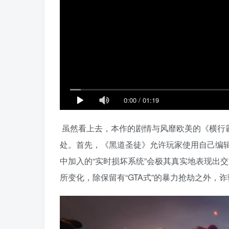
0:00
/
01:19
虽然看上去，本作的剧情与风靡欧美的《横行霸
处。首先，《黑道圣徒》允许玩家使用自己编
中加入的“实时损坏系统”会极其真实地表现出
所变化，除保留有“GTA式”的暴力抢劫之外