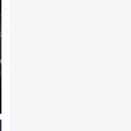
标签云
龙珠
龙族
鼠魔城
鼠疫
鼓槌、鼓
黑魔法
黑色电影
黑洞
黑暗迷宫
黑暗虚幻
黑暗森林
黑暗时代
黑暗国王
黑暗之魂
黑暗
黑手党
黑帮时代
黑帮
黑市
黑山
黑客
黑夜
黄金时代
鲜橙
鱼群
魔龙
魔骸者
魔药
魔界村
魔界
魔王
魔物
魔爪
魔法气泡
魔法旅馆
魔法战斗
魔法射击
魔法书
魔法世界