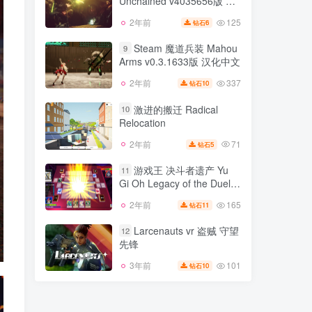
Unchained v4035656版 集
152
3年前
5
钻石
中文
成全DLC 官方中文
125
2年前
6
钻石
众神 解放 Immortal
8
Unchained v4035656版 集
Steam 魔道兵装 Mahou
9
成全DLC 官方中文
Arms v0.3.1633版 汉化中文
125
2年前
6
钻石
337
2年前
10
钻石
Steam 魔道兵装 Mahou
9
Arms v0.3.1633版 汉化中文
激进的搬迁 Radical
10
Relocation
337
2年前
10
钻石
71
2年前
5
钻石
激进的搬迁 Radical
10
Relocation
游戏王 决斗者遗产 Yu
11
Gi Oh Legacy of the Duelist
71
2年前
5
钻石
集成1号升级档 汉化中文 游
165
2年前
11
钻石
游戏王 决斗者遗产 Yu
戏王 决斗者遗产链接进化
11
Gi Oh Legacy of the Duelist
v1.0.0.1版 汉化中文
Larcenauts vr 盗贼 守望
12
集成1号升级档 汉化中文 游
先锋
165
2年前
11
钻石
戏王 决斗者遗产链接进化
v1.0.0.1版 汉化中文
101
3年前
10
钻石
Larcenauts vr 盗贼 守望
12
先锋
101
3年前
10
钻石