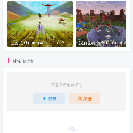
巨兽龙 Gigantosaurus The Game Build20200715 官方中文
我的世界 传奇 Mine
评论
抢沙发
请登录后发表评论
登录
注册