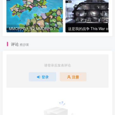
MMORPG大亨2 MMORPG Tycoon 2 v0.22.0版 官方中文
这是我的战争 This War
评论
抢沙发
请登录后发表评论
登录
注册