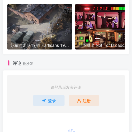
苏军游击队1941 Partisans 1941
不予播出 Not F
评论
抢沙发
请登录后发表评论
登录
注册