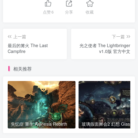
点赞
6
分享
收藏
上一篇
下一篇
最后的篝火 The Last
光之使者 The Lightbringer
Campfire
v1.0版 官方中文
相关推荐
失忆症 重生 Amnesia Rebirth
玻璃假面舞会2 