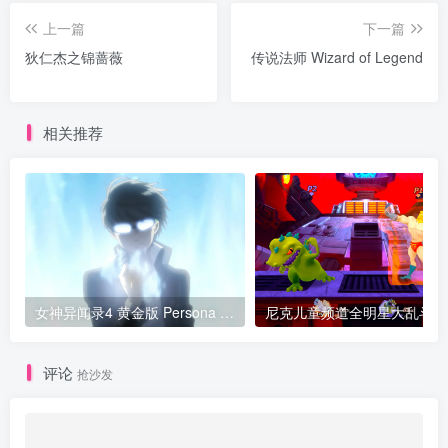
上一篇
下一篇
狄仁杰之锦蔷薇
传说法师 Wizard of Legend
相关推荐
女神异闻录4 黄金版 Persona 4 Golden
尼克儿童频道全明星大乱斗2 v1.
评论
抢沙发