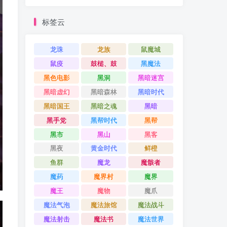
标签云
龙珠
龙族
鼠魔城
鼠疫
鼓槌、鼓
黑魔法
黑色电影
黑洞
黑暗迷宫
黑暗虚幻
黑暗森林
黑暗时代
黑暗国王
黑暗之魂
黑暗
黑手党
黑帮时代
黑帮
黑市
黑山
黑客
黑夜
黄金时代
鲜橙
鱼群
魔龙
魔骸者
魔药
魔界村
魔界
魔王
魔物
魔爪
魔法气泡
魔法旅馆
魔法战斗
魔法射击
魔法书
魔法世界