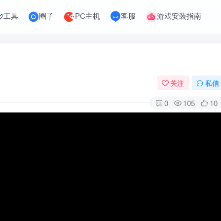
工具
圈子
PC主机
客服
游戏安装指南
关注
私信
0
105
10