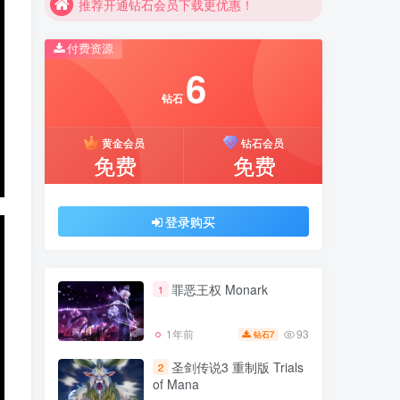
推荐开通钻石会员下载更优惠！
付费资源
6
钻石
黄金会员
钻石会员
免费
免费
登录购买
罪恶王权 Monark
1
93
1年前
7
钻石
圣剑传说3 重制版 Trials
2
of Mana