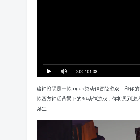
0:00
/
01:38
诸神将陨是一款rogue类动作冒险游戏，和
款西方神话背景下的3d动作游戏，你将见到进
诞生。