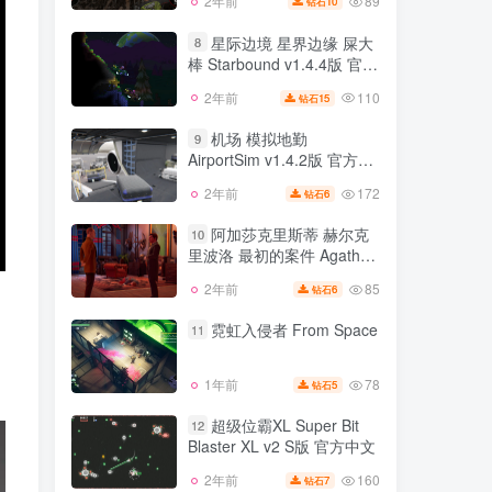
89
2年前
10
钻石
星际边境 星界边缘 屎大
8
棒 Starbound v1.4.4版 官方
英文 v1.4.3版 官方中文
110
2年前
15
钻石
机场 模拟地勤
9
AirportSim v1.4.2版 官方中
文
172
2年前
6
钻石
阿加莎克里斯蒂 赫尔克
10
里波洛 最初的案件 Agatha
Christie Hercule Poirot The
85
2年前
6
钻石
First Cases
霓虹入侵者 From Space
11
78
1年前
5
钻石
超级位霸XL Super Bit
12
Blaster XL v2 S版 官方中文
160
2年前
7
钻石