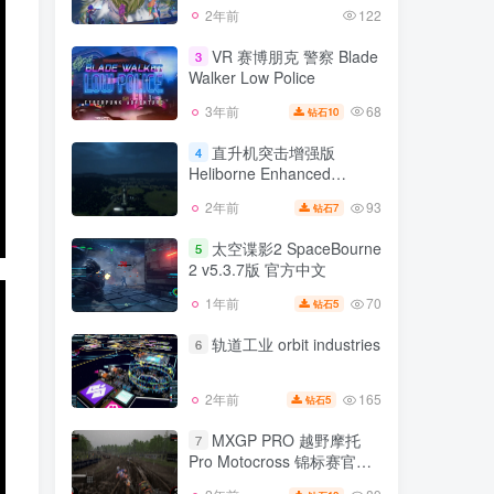
2年前
122
VR 赛博朋克 警察 Blade
3
Walker Low Police
68
3年前
10
钻石
直升机突击增强版
4
Heliborne Enhanced
Edition
93
2年前
7
钻石
太空谍影2 SpaceBourne
5
2 v5.3.7版 官方中文
70
1年前
5
钻石
轨道工业 orbit industries
6
165
2年前
5
钻石
MXGP PRO 越野摩托
7
Pro Motocross 锦标赛官方
游戏 完整版 官方中文