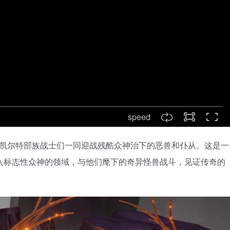
speed
你的凯尔特部族战士们一同迎战残酷众神治下的恶兽和仆从。这是一
入标志性众神的领域，与他们麾下的奇异怪兽战斗，见证传奇的