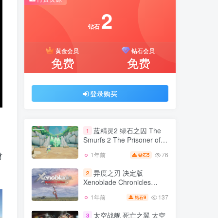
推荐开通钻石会员下载更优惠！
2
付费资源
钻石
2
黄金会员
钻石会员
钻石
免费
免费
黄金会员
钻石会员
免费
免费
登录购买
登录购买
蓝精灵2 绿石之囚 The
1
Smurfs 2 The Prisoner of
the Green Stone v1.02.06
76
1年前
财
5
钻石
蓝精灵2 绿石之囚 The
版 官方中文
1
Smurfs 2 The Prisoner of
异度之刃 决定版
2
the Green Stone v1.02.06
Xenoblade Chronicles
76
1年前
5
钻石
版 官方中文
Definitive Edition v1.1.2版
137
1年前
9
钻石
异度之刃 决定版
官方中文
2
Xenoblade Chronicles
太空战舰 死亡之翼 太空
3