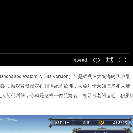
speed
harted Waters IV HD Version）》是经典IP大航海时代中最
制版，游戏背景设定在16世纪的欧洲，人类对于未知海洋和大陆
的人前仆后继，你就是这样一位航海者，搜寻古老的遗迹，积累