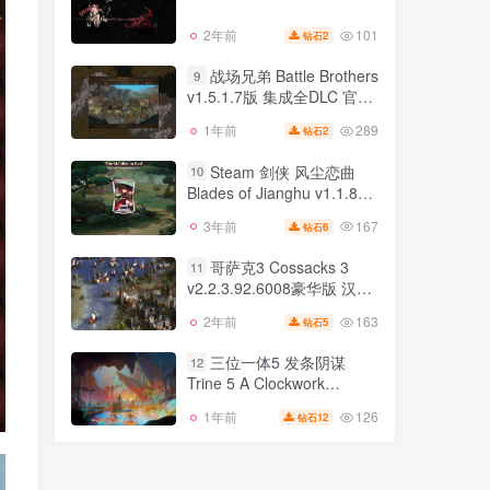
332
2年前
5
钻石
101
2年前
2
钻石
漩涡迷雾 MISTOVER
8
战场兄弟 Battle Brothers
9
v1.5.1.7版 集成全DLC 官方
101
2年前
2
钻石
英文
289
1年前
2
钻石
战场兄弟 Battle Brothers
9
v1.5.1.7版 集成全DLC 官方
Steam 剑侠 风尘恋曲
10
英文
Blades of Jianghu v1.1.8版
289
1年前
2
钻石
官方中文
167
3年前
6
钻石
Steam 剑侠 风尘恋曲
10
Blades of Jianghu v1.1.8版
哥萨克3 Cossacks 3
11
官方中文
v2.2.3.92.6008豪华版 汉化
167
3年前
6
钻石
中文 整合8DLC
163
2年前
5
钻石
哥萨克3 Cossacks 3
11
v2.2.3.92.6008豪华版 汉化
三位一体5 发条阴谋
12
中文 整合8DLC
Trine 5 A Clockwork
163
2年前
5
钻石
Conspiracy v1.2a版 集成全
126
1年前
12
钻石
三位一体5 发条阴谋
DLC 官方中文
12
Trine 5 A Clockwork
Conspiracy v1.2a版 集成全
126
1年前
12
钻石
DLC 官方中文