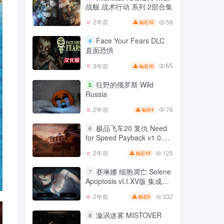
Definitive Edition v1.1.2版
战舰 战术行动 系列 2部合集
137
1年前
9
钻石
官方中文
58
2年前
12
钻石
太空战舰 死亡之翼 太空
3
战舰 战术行动 系列 2部合集
Face Your Fears DLC
4
直面恐惧
58
2年前
12
钻石
65
3年前
10
钻石
Face Your Fears DLC
4
直面恐惧
狂野的俄罗斯 Wild
5
Russia
65
3年前
10
钻石
76
2年前
4
钻石
狂野的俄罗斯 Wild
5
Russia
极品飞车20 复仇 Need
6
for Speed Payback v1.0.51
76
2年前
4
钻石
豪华版 官方中文
125
2年前
13
钻石
极品飞车20 复仇 Need
6
for Speed Payback v1.0.51
赛琳娜 细胞凋亡 Selene
7
豪华版 官方中文
Apoptosis vI.I.XV版 集成全
125
2年前
13
钻石
DLC 官方中文
332
2年前
5
钻石
赛琳娜 细胞凋亡 Selene
7
Apoptosis vI.I.XV版 集成全
漩涡迷雾 MISTOVER
8
DLC 官方中文