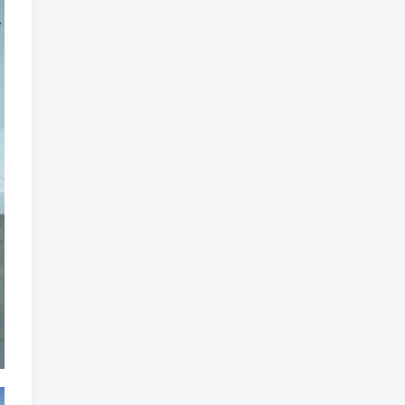
标签云
龙珠
龙族
鼠魔城
鼠疫
鼓槌、鼓
黑魔法
黑色电影
黑洞
黑暗迷宫
黑暗虚幻
黑暗森林
黑暗时代
黑暗国王
黑暗之魂
黑暗
黑手党
黑帮时代
黑帮
黑市
黑山
黑客
黑夜
黄金时代
鲜橙
鱼群
魔龙
魔骸者
魔药
魔界村
魔界
魔王
魔物
魔爪
魔法气泡
魔法旅馆
魔法战斗
魔法射击
魔法书
魔法世界