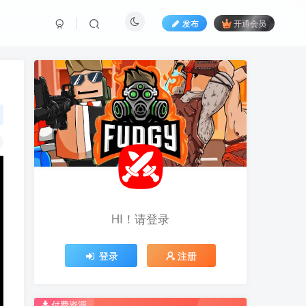
发布
开通会员
HI！请登录
HI！请登录
登录
登录
注册
注册
推荐开通钻石会员下载更优惠！
推荐开通钻石会员下载更优惠！
付费资源