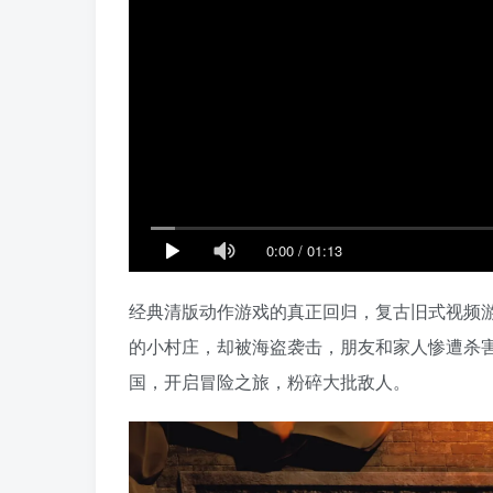
0:00
/
01:13
经典清版动作游戏的真正回归，复古旧式视频
的小村庄，却被海盗袭击，朋友和家人惨遭杀
国，开启冒险之旅，粉碎大批敌人。