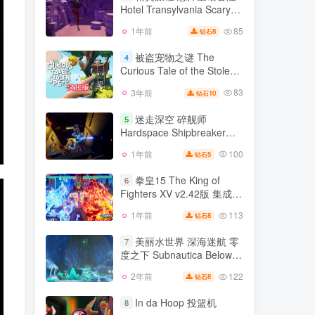
集成全DLC 官方中文
Hotel Transylvania Scary
156
2年前
11
钻石
Tale Adventures
85
1年前
8
钻石
精灵旅社 恐怖童话冒险
3
Hotel Transylvania Scary
被盗宠物之谜 The
4
Tale Adventures
Curious Tale of the Stolen
85
1年前
8
钻石
Pets
83
3年前
10
钻石
被盗宠物之谜 The
4
Curious Tale of the Stolen
迷走深空 碎舰师
5
Pets
Hardspace Shipbreaker
83
3年前
10
钻石
v1.3.0.330144版 集成全
100
1年前
5
钻石
迷走深空 碎舰师
DLC 官方中文
5
Hardspace Shipbreaker
拳皇15 The King of
6
v1.3.0.330144版 集成全
Fighters XV v2.42版 集成全
100
1年前
5
钻石
DLC 官方中文
DLC 官方中文 拳皇14 拳皇
113
1年前
8
钻石
拳皇15 The King of
13 拳皇2002系列
6
Fighters XV v2.42版 集成全
美丽水世界 深海迷航 零
7
DLC 官方中文 拳皇14 拳皇
度之下 Subnautica Below
113
1年前
8
钻石
13 拳皇2002系列
Zero v49565 Subnautica
122
2年前
8
钻石
美丽水世界 深海迷航 零
v71744
7
度之下 Subnautica Below
In da Hoop 投篮机
8
Zero v49565 Subnautica