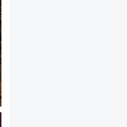
标签云
龙珠
龙族
鼠魔城
鼠疫
鼓槌、鼓
黑魔法
黑色电影
黑洞
黑暗迷宫
黑暗虚幻
黑暗森林
黑暗时代
黑暗国王
黑暗之魂
黑暗
黑手党
黑帮时代
黑帮
黑市
黑山
黑客
黑夜
黄金时代
鲜橙
鱼群
魔龙
魔骸者
魔药
魔界村
魔界
魔王
魔物
魔爪
魔法气泡
魔法旅馆
魔法战斗
魔法射击
魔法书
魔法世界