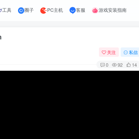
工具
圈子
PC主机
客服
游戏安装指南
n
关注
私信
0
92
14