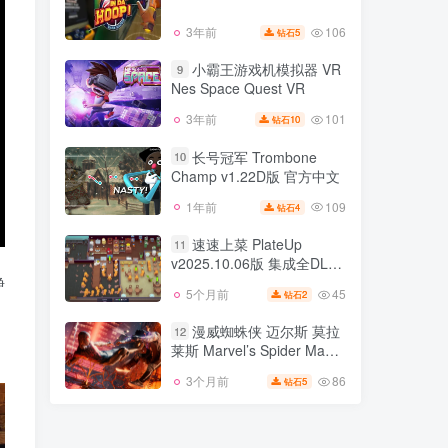
122
2年前
8
钻石
v71744
106
3年前
5
钻石
In da Hoop 投篮机
8
小霸王游戏机模拟器 VR
9
Nes Space Quest VR
106
3年前
5
钻石
101
3年前
10
钻石
小霸王游戏机模拟器 VR
9
Nes Space Quest VR
长号冠军 Trombone
10
Champ v1.22D版 官方中文
101
3年前
10
钻石
109
1年前
4
钻石
长号冠军 Trombone
10
Champ v1.22D版 官方中文
速速上菜 PlateUp
11
v2025.10.06版 集成全DLC
109
1年前
4
钻石
静
官方中文
45
5个月前
2
钻石
速速上菜 PlateUp
11
v2025.10.06版 集成全DLC
漫威蜘蛛侠 迈尔斯 莫拉
12
官方中文
莱斯 Marvel’s Spider Man
45
5个月前
2
钻石
Miles Morales v3.617.1.0修
86
3个月前
5
钻石
漫威蜘蛛侠 迈尔斯 莫拉
正版 集成全DLC 官方中文
12
莱斯 Marvel’s Spider Man
Miles Morales v3.617.1.0修
86
3个月前
5
钻石
正版 集成全DLC 官方中文