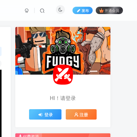
发布
开通会员
HI！请登录
HI！请登录
登录
登录
注册
注册
推荐开通钻石会员下载更优惠！
推荐开通钻石会员下载更优惠！
付费资源