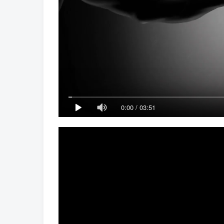
0:00
/
03:51