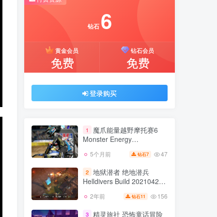
推荐开通钻石会员下载更优惠！
6
付费资源
钻石
6
黄金会员
钻石会员
钻石
免费
免费
黄金会员
钻石会员
免费
免费
登录购买
登录购买
魔爪能量越野摩托赛6
1
Monster Energy
Supercross 6 v2023.10.16
47
5个月前
7
钻石
魔爪能量越野摩托赛6
版 官方英文
1
Monster Energy
地狱潜者 绝地潜兵
2
Supercross 6 v2023.10.16
Helldivers Build 20210421
47
5个月前
7
钻石
版 官方英文
集成全DLC 官方中文
156
2年前
11
钻石
地狱潜者 绝地潜兵
2
Helldivers Build 20210421
精灵旅社 恐怖童话冒险
3