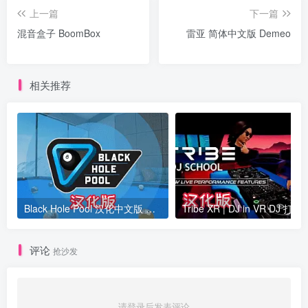
上一篇
下一篇
混音盒子 BoomBox
雷亚 简体中文版 Demeo
相关推荐
Black Hole Pool 汉化中文版 台球池
Tribe XR | DJ in
评论
抢沙发
请登录后发表评论