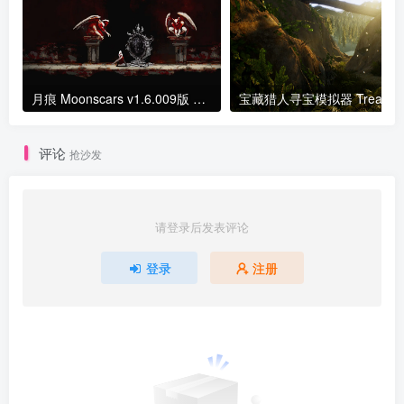
月痕 Moonscars v1.6.009版 官方中文
宝藏猎人寻宝模拟器 Tre
评论
抢沙发
请登录后发表评论
登录
注册