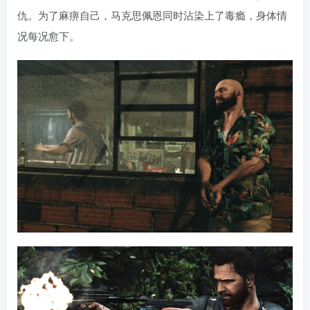
仇。为了麻痹自己，马克思佩恩同时沾染上了毒瘾，身体情
况每况愈下。