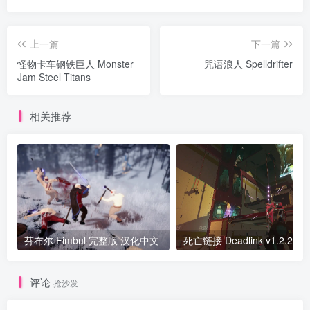
上一篇
下一篇
怪物卡车钢铁巨人 Monster
咒语浪人 Spelldrifter
Jam Steel Titans
相关推荐
芬布尔 Fimbul 完整版 汉化中文
死亡
评论
抢沙发