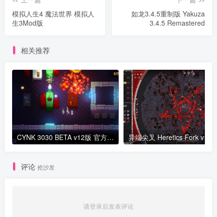
模拟人生4 魔法世界 模拟人
如龙3.4.5重制版 Yakuza
生3Mod版
3.4.5 Remastered
相关推荐
CYNK 3030 BETA v12版 官方中文
异端尖叉 He
评论
抢沙发
请登录后发表评论