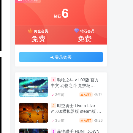
推荐开通钻石会员下载更优惠！
6
付费资源
钻石
6
黄金会员
钻石会员
钻石
免费
免费
黄金会员
钻石会员
免费
免费
登录购买
登录购买
动物之斗 v1.03版 官方
1
中文 动物之斗 竞技场
v1.0.4b版 官方中文
74
2年前
4
钻石
动物之斗 v1.03版 官方
1
中文 动物之斗 竞技场
时空勇士 Live a Live
2
v1.0.4b版 官方中文
v1.0.0模拟器版 steam版 官
74
2年前
4
钻石
方中文
26
3天前
5
钻石
时空勇士 Live a Live
2
v1.0.0模拟器版 steam版 官
暴徒猎手 HUNTDOWN
3