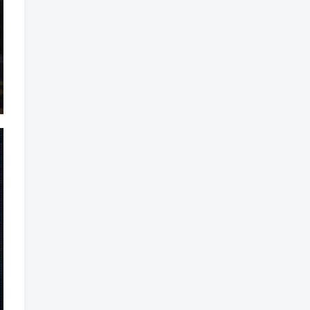
标签云
龙珠
龙族
鼠魔城
鼠疫
鼓槌、鼓
黑魔法
黑色电影
黑洞
黑暗迷宫
黑暗虚幻
黑暗森林
黑暗时代
黑暗国王
黑暗之魂
黑暗
黑手党
黑帮时代
黑帮
黑市
黑山
黑客
黑夜
黄金时代
鲜橙
鱼群
魔龙
魔骸者
魔药
魔界村
魔界
魔王
魔物
魔爪
魔法气泡
魔法旅馆
魔法战斗
魔法射击
魔法书
魔法世界