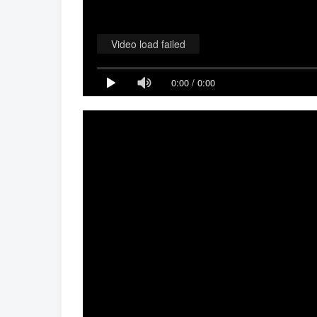
Video load failed
0:00
/
0:00