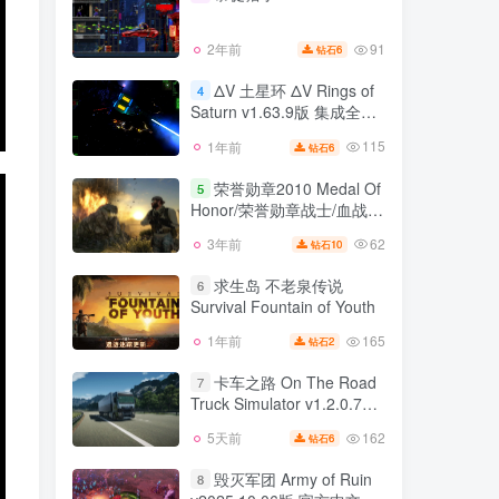
方中文
26
3天前
5
钻石
91
2年前
6
钻石
暴徒猎手 HUNTDOWN
3
ΔV 土星环 ΔV Rings of
4
Saturn v1.63.9版 集成全
91
2年前
6
钻石
DLC 官方中文
115
1年前
6
钻石
ΔV 土星环 ΔV Rings of
4
Saturn v1.63.9版 集成全
荣誉勋章2010 Medal Of
5
DLC 官方中文
Honor/荣誉勋章战士/血战太
115
1年前
6
钻石
平洋/空降神兵/联合袭击 荣
62
3年前
10
钻石
荣誉勋章2010 Medal Of
誉勋章系列 5部合集
5
Honor/荣誉勋章战士/血战太
求生岛 不老泉传说
6
平洋/空降神兵/联合袭击 荣
Survival Fountain of Youth
62
3年前
10
钻石
誉勋章系列 5部合集
165
1年前
2
钻石
求生岛 不老泉传说
6
Survival Fountain of Youth
卡车之路 On The Road
7
Truck Simulator v1.2.0.73
165
1年前
2
钻石
版 官方中文
162
5天前
6
钻石
卡车之路 On The Road
7
Truck Simulator v1.2.0.73
毁灭军团 Army of Ruin
8
版 官方中文