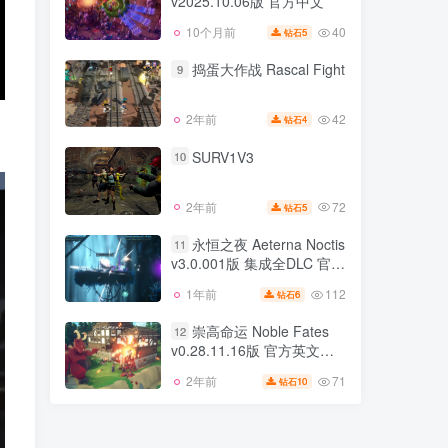
v2025.10.06版 官方中文
162
5天前
6
钻石
40
10个月前
5
钻石
毁灭军团 Army of Ruin
8
v2025.10.06版 官方中文
捣蛋大作战 Rascal Fight
9
40
10个月前
5
钻石
42
2年前
4
钻石
捣蛋大作战 Rascal Fight
9
！
SURV1V3
10
42
2年前
4
钻石
72
2年前
5
钻石
SURV1V3
10
永恒之夜 Aeterna Noctis
11
v3.0.001版 集成全DLC 官方
72
2年前
5
钻石
中文
112
1年前
6
钻石
永恒之夜 Aeterna Noctis
11
v3.0.001版 集成全DLC 官方
崇高命运 Noble Fates
12
中文
v0.28.11.16版 官方英文
112
1年前
6
钻石
v0.23.0.76版 汉化中文
71
2年前
10
钻石
崇高命运 Noble Fates
12
v0.28.11.16版 官方英文
v0.23.0.76版 汉化中文
71
2年前
10
钻石