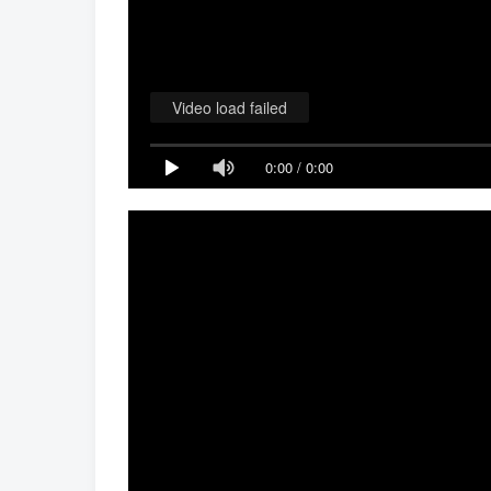
Video load failed
0:00
/
0:00