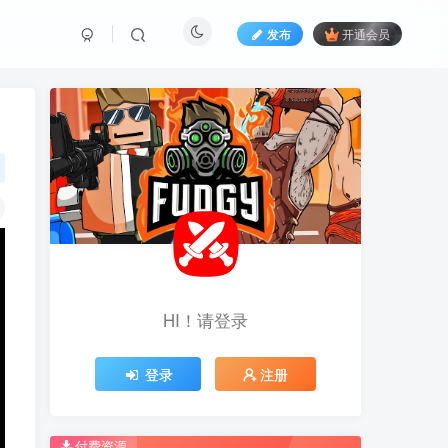
发布
开通会员
HI！请登录
HI！请登录
登录
登录
注册
注册
推荐开通钻石会员下载更优惠！
推荐开通钻石会员下载更优惠！
付费资源