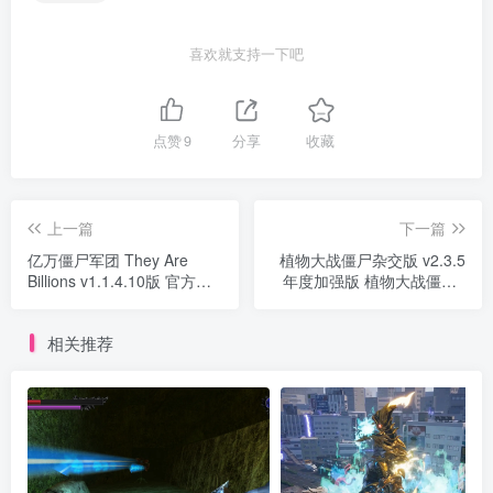
喜欢就支持一下吧
点赞
9
分享
收藏
上一篇
下一篇
亿万僵尸军团 They Are
植物大战僵尸杂交版 v2.3.5
Billions v1.1.4.10版 官方中
年度加强版 植物大战僵尸2
文
时空环游之旅 和睦小镇
相关推荐