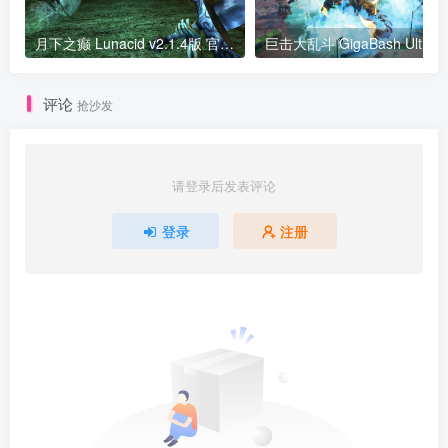
月下之癫 Lunacid v2.1.4版 官方英文
巨击大
评论
抢沙发
请登录后发表评论
登录
注册