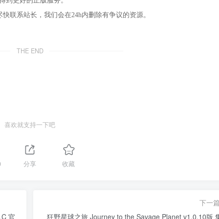
，得到更好的正版服务。
尽快联系站长，我们会在24h内删除有争议的资源。
THE END
喜欢就支持一下吧
0
分享
收藏
下一
LC 官
狂野星球之旅 Journey to the Savage Planet v1.0.10版