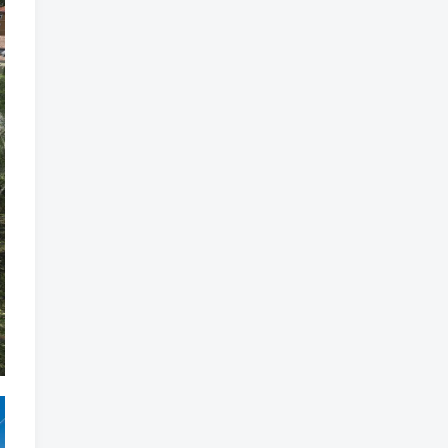
标签云
龙珠
龙族
鼠魔城
鼠疫
鼓槌、鼓
黑魔法
黑色电影
黑洞
黑暗迷宫
黑暗虚幻
黑暗森林
黑暗时代
黑暗国王
黑暗之魂
黑暗
黑手党
黑帮时代
黑帮
黑市
黑山
黑客
黑夜
黄金时代
鲜橙
鱼群
魔龙
魔骸者
魔药
魔界村
魔界
魔王
魔物
魔爪
魔法气泡
魔法旅馆
魔法战斗
魔法射击
魔法书
魔法世界