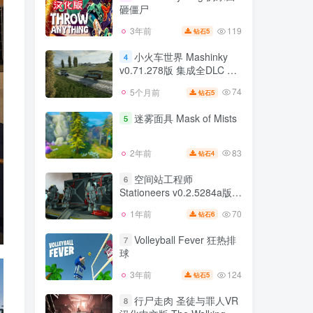
Reckoning v15032重置版
砸僵尸
92
2年前
5
钻石
官方中文
119
3年前
5
钻石
Throw Anything 扔东西
3
砸僵尸
小火车世界 Mashinky
4
v0.71.278版 集成全DLC 官
119
3年前
5
钻石
方中文
74
5个月前
5
钻石
小火车世界 Mashinky
4
v0.71.278版 集成全DLC 官
迷雾面具 Mask of Mists
5
方中文
74
5个月前
5
钻石
83
2年前
4
钻石
迷雾面具 Mask of Mists
5
空间站工程师
6
Stationeers v0.2.5284a版
83
2年前
4
钻石
集成全DLC 官方中文
70
1年前
6
钻石
空间站工程师
6
Stationeers v0.2.5284a版
Volleyball Fever 狂热排
7
集成全DLC 官方中文
球
70
1年前
6
钻石
124
3年前
5
钻石
Volleyball Fever 狂热排
7
球
行尸走肉 圣徒与罪人VR
8