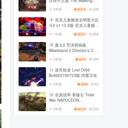
汉化中文版 The Walking
124
3年前
5
钻石
Dead Saints Sinners
208
3年前
15
钻石
行尸走肉 圣徒与罪人VR
8
汉化中文版 The Walking
尼克儿童频道全明星大乱
9
Dead Saints Sinners
斗2 v1.12.0版 尼克儿童频道
208
3年前
15
钻石
全明星大乱斗 Nickelodeon
959
1年前
11
钻石
尼克儿童频道全明星大乱
All-Star Brawl v1.8.0版 集成
9
斗2 v1.12.0版 尼克儿童频道
全DLC 官方英文
废土2 导演剪辑版
10
全明星大乱斗 Nickelodeon
Wasteland 2 Director’s Cut
959
1年前
11
钻石
All-Star Brawl v1.8.0版 集成
v2.3.0.5 a版 汉化中文
全DLC 官方英文
266
2年前
5
钻石
废土2 导演剪辑版
10
Wasteland 2 Director’s Cut
迷失轨道 Lost Orbit
11
v2.3.0.5 a版 汉化中文
Build20190723版 内置汉化
266
2年前
5
钻石
63
2年前
6
钻石
迷失轨道 Lost Orbit
11
Build20190723版 内置汉化
全面战争 拿破仑 Total
12
War NAPOLEON
63
2年前
6
钻石
v1.3.0.2081版 集成全DLC
225
2年前
15
钻石
全面战争 拿破仑 Total
汉化中文
12
War NAPOLEON
v1.3.0.2081版 集成全DLC
225
2年前
15
钻石
汉化中文