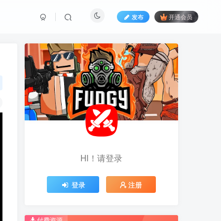
发布
开通会员
HI！请登录
HI！请登录
登录
登录
注册
注册
推荐开通钻石会员下载更优惠！
推荐开通钻石会员下载更优惠！
付费资源