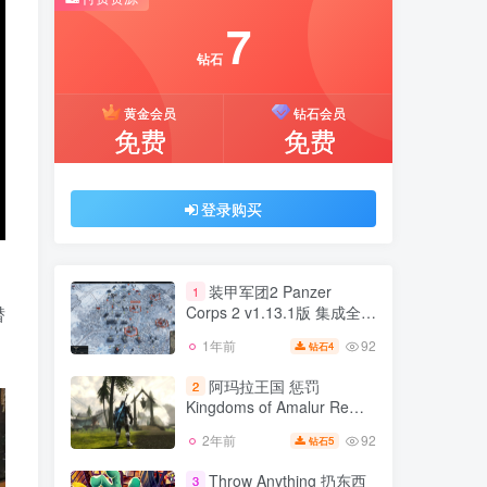
推荐开通钻石会员下载更优惠！
7
付费资源
钻石
7
黄金会员
钻石会员
钻石
免费
免费
黄金会员
钻石会员
免费
免费
登录购买
登录购买
装甲军团2 Panzer
1
Corps 2 v1.13.1版 集成全
潜
DLC 官方中文
92
1年前
4
钻石
装甲军团2 Panzer
1
Corps 2 v1.13.1版 集成全
阿玛拉王国 惩罚
2
DLC 官方中文
Kingdoms of Amalur Re
92
1年前
4
钻石
Reckoning v15032重置版
92
2年前
5
钻石
阿玛拉王国 惩罚
官方中文
2
Kingdoms of Amalur Re
Throw Anything 扔东西
3