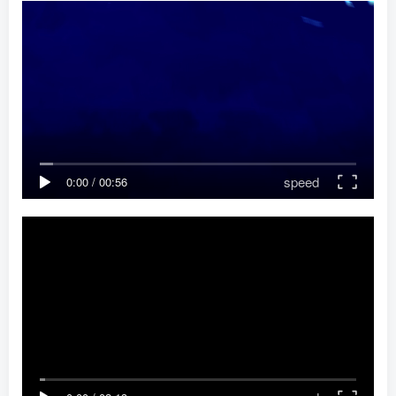
speed
0:00
/
00:56