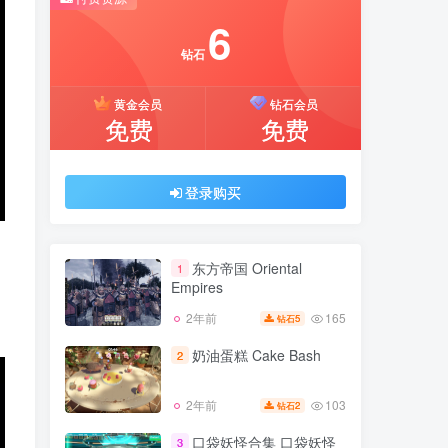
推荐开通钻石会员下载更优惠！
6
付费资源
钻石
6
黄金会员
钻石会员
钻石
免费
免费
黄金会员
钻石会员
免费
免费
登录购买
登录购买
东方帝国 Oriental
1
Empires
165
2年前
5
钻石
东方帝国 Oriental
1
Empires
奶油蛋糕 Cake Bash
2
165
2年前
5
钻石
103
2年前
2
钻石
奶油蛋糕 Cake Bash
2
口袋妖怪合集 口袋妖怪
3