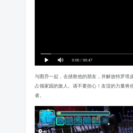
0:00
/
00:47
与图乔一起，去拯救他的朋友，并解放特罗塔皮
占领家园的敌人。请不要担心！友谊的力量将
者。