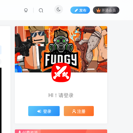
发布
开通会员
HI！请登录
HI！请登录
登录
登录
注册
注册
推荐开通钻石会员下载更优惠！
推荐开通钻石会员下载更优惠！
付费资源