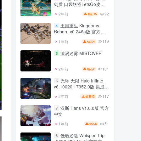
剑盾 口袋妖怪LetsGo皮卡
103
2年前
2
钻石
丘伊布 PC模拟器版
92
2年前
15
钻石
口袋妖怪合集 口袋妖怪
3
剑盾 口袋妖怪LetsGo皮卡
王国重生 Kingdoms
4
丘伊布 PC模拟器版
Reborn v0.246a版 官方中
92
2年前
15
钻石
文
119
1年前
4
钻石
王国重生 Kingdoms
4
Reborn v0.246a版 官方中
漩涡迷雾 MISTOVER
5
文
119
1年前
4
钻石
101
2年前
2
钻石
漩涡迷雾 MISTOVER
5
光环 无限 Halo Infinte
6
v6.10020.17952.0版 集成全
101
2年前
2
钻石
DLC 官方中文
117
2年前
10
钻石
光环 无限 Halo Infinte
6
v6.10020.17952.0版 集成全
汉斯 Hans v1.0.0版 官方
7
DLC 官方中文
中文
117
2年前
10
钻石
51
1年前
5
钻石
汉斯 Hans v1.0.0版 官方
7
中文
低语迷途 Whisper Trip
8