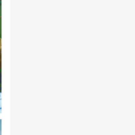
标签云
龙珠
龙族
鼠魔城
鼠疫
鼓槌、鼓
黑魔法
黑色电影
黑洞
黑暗迷宫
黑暗虚幻
黑暗森林
黑暗时代
黑暗国王
黑暗之魂
黑暗
黑手党
黑帮时代
黑帮
黑市
黑山
黑客
黑夜
黄金时代
鲜橙
鱼群
魔龙
魔骸者
魔药
魔界村
魔界
魔王
魔物
魔爪
魔法气泡
魔法旅馆
魔法战斗
魔法射击
魔法书
魔法世界