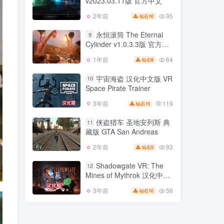
v2023.03.11版 官方中文
51
1年前
5
钻石
95
2年前
10
钻石
低语迷途 Whisper Trip
8
v2023.03.11版 官方中文
永恒滚筒 The Eternal
9
Cylinder v1.0.3.3版 官方中
95
2年前
10
钻石
文
64
1年前
6
钻石
永恒滚筒 The Eternal
9
Cylinder v1.0.3.3版 官方中
宇宙海盗 汉化中文版 VR
10
文
Space Pirate Trainer
64
1年前
6
钻石
119
3年前
15
钻石
宇宙海盗 汉化中文版 VR
10
Space Pirate Trainer
侠盗猎车 圣地安列斯 典
11
藏版 GTA San Andreas
119
3年前
15
钻石
93
2年前
5
钻石
侠盗猎车 圣地安列斯 典
11
藏版 GTA San Andreas
Shadowgate VR: The
12
Mines of Mythrok 汉化中文
93
2年前
5
钻石
版 暗影门 矿山
56
3年前
10
钻石
Shadowgate VR: The
12
Mines of Mythrok 汉化中文
版 暗影门 矿山
56
3年前
10
钻石