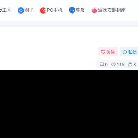
工具
圈子
PC主机
客服
游戏安装指南
关注
私信
0
115
8