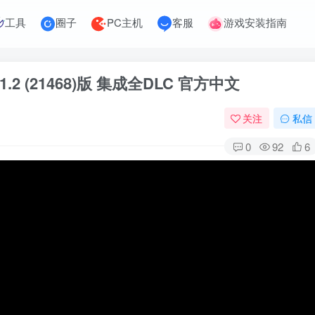
工具
圈子
PC主机
客服
游戏安装指南
.1.2 (21468)版 集成全DLC 官方中文
关注
私信
0
92
6