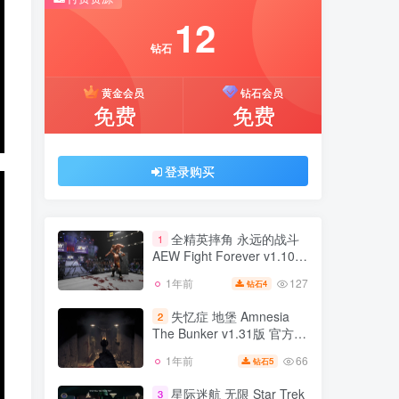
推荐开通钻石会员下载更优惠！
12
付费资源
钻石
12
黄金会员
钻石会员
钻石
免费
免费
黄金会员
钻石会员
免费
免费
登录购买
登录购买
全精英摔角 永远的战斗
1
AEW Fight Forever v1.10版
官方中文
127
1年前
4
钻石
全精英摔角 永远的战斗
1
AEW Fight Forever v1.10版
失忆症 地堡 Amnesia
2
官方中文
The Bunker v1.31版 官方中
127
1年前
4
钻石
文
66
1年前
5
钻石
失忆症 地堡 Amnesia
2
The Bunker v1.31版 官方中
星际迷航 无限 Star Trek
3