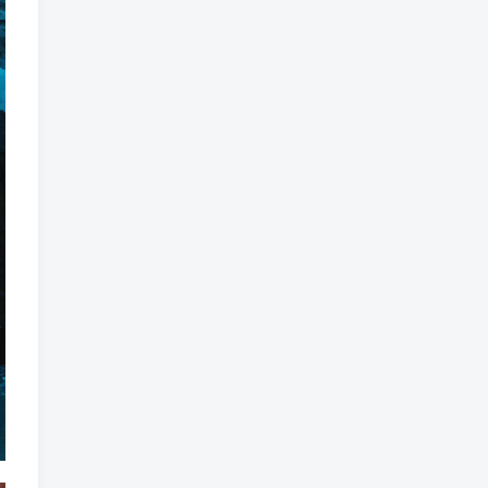
版 1 v2.1版 皇家守卫军系列
4部合集
标签云
龙珠
龙族
鼠魔城
鼠疫
鼓槌、鼓
黑魔法
黑色电影
黑洞
黑暗迷宫
黑暗虚幻
黑暗森林
黑暗时代
黑暗国王
黑暗之魂
黑暗
黑手党
黑帮时代
黑帮
黑市
黑山
黑客
黑夜
黄金时代
鲜橙
鱼群
魔龙
魔骸者
魔药
魔界村
魔界
魔王
魔物
魔爪
魔法气泡
魔法旅馆
魔法战斗
魔法射击
魔法书
魔法世界