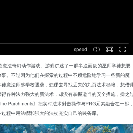
speed
行的一款魔法奇幻动作游戏。游戏讲述了一群半途而废的巫师学徒想要
故事。不过因为他们在探索的过程中不顾危险地学习一些新的魔
学徒魔法师趁学校遇袭，翘课去寻找丢失的九页法术秘籍，想借
获得各种法力强大的新法术，却没有掌握适当的安全措施，操之
 Parchments》把实时法术射击操作与PRG元素融合在一起
在过程中用法帽和强大的法杖充实自己的装备库。