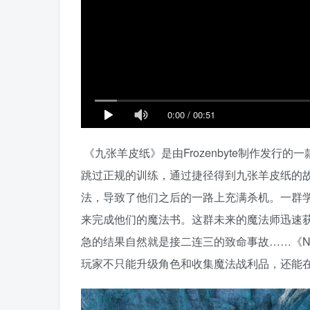
0:00
/
00:51
《九张羊皮纸》是由Frozenbyte制作发
跳过正规的训练，通过捷径得到九张羊皮纸的
法，导致了他们之后的一路上充满杀机。一群
来完成他们的魔法书。这群未来的魔法师迅速
急的结果自然就是接二连三的致命事故……《Nine
玩家不只能升级角色和收集魔法战利品，还能