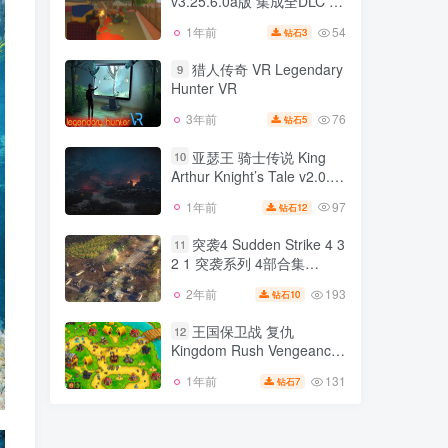
v3.25.6.0a版 集成全DLC 官
82
2年前
7
钻石
方英文
54
1年前
3
钻石
未转变者 Unturned
8
v3.25.6.0a版 集成全DLC 官
猎人传奇 VR Legendary
9
方英文
Hunter VR
54
1年前
3
钻石
76
3年前
5
钻石
猎人传奇 VR Legendary
9
Hunter VR
亚瑟王 骑士传说 King
10
Arthur Knight’s Tale v2.0.1
76
3年前
5
钻石
Fix版 集成全DLC 官方中文
97
1年前
12
钻石
亚瑟王 骑士传说 King
10
Arthur Knight’s Tale v2.0.1
突袭4 Sudden Strike 4 3
11
Fix版 集成全DLC 官方中文
2 1 突袭系列 4部合集
97
1年前
12
钻石
v1.15.30080版 集成全DLC
193
2年前
10
钻石
突袭4 Sudden Strike 4 3
官方中文
11
2 1 突袭系列 4部合集
王国保卫战 复仇
12
v1.15.30080版 集成全DLC
Kingdom Rush Vengeance
193
2年前
10
钻石
官方中文
v1.16.2.6a版 王国保卫战 起
131
1年前
7
钻石
王国保卫战 复仇
源 v4.2.10版 前线 v5.6.12
12
Kingdom Rush Vengeance
版 1 v2.1版 皇家守卫军系列
v1.16.2.6a版 王国保卫战 起
4部合集
131
1年前
7
钻石
源 v4.2.10版 前线 v5.6.12