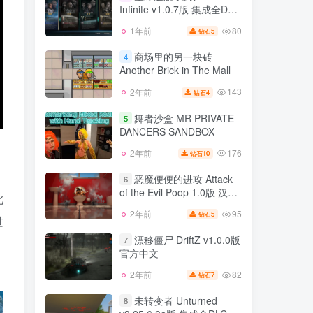
文
Infinite v1.0.7版 集成全DLC
66
1年前
5
钻石
官方中文
80
1年前
5
钻石
星际迷航 无限 Star Trek
3
Infinite v1.0.7版 集成全DLC
商场里的另一块砖
4
官方中文
Another Brick in The Mall
80
1年前
5
钻石
143
2年前
4
钻石
商场里的另一块砖
4
Another Brick in The Mall
舞者沙盒 MR PRIVATE
5
DANCERS SANDBOX
143
2年前
4
钻石
176
2年前
10
钻石
舞者沙盒 MR PRIVATE
5
DANCERS SANDBOX
恶魔便便的进攻 Attack
6
of the Evil Poop 1.0版 汉化
176
2年前
10
钻石
此
中文
95
2年前
5
钻石
恶魔便便的进攻 Attack
6
过
of the Evil Poop 1.0版 汉化
漂移僵尸 DriftZ v1.0.0版
7
，
中文
官方中文
95
2年前
5
钻石
82
2年前
7
钻石
漂移僵尸 DriftZ v1.0.0版
7
官方中文
未转变者 Unturned
8