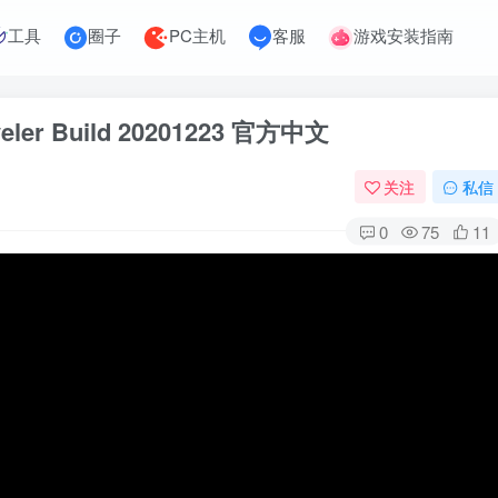
工具
圈子
PC主机
客服
游戏安装指南
ler Build 20201223 官方中文
关注
私信
0
75
11