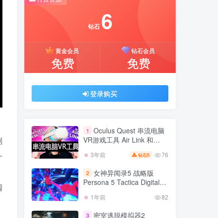
推荐开通钻石会员下载更优惠！
6
付费资源
钻石
6
黄金会员
钻石会员
钻石
免费
免费
黄金会员
钻石会员
免费
免费
登录购买
登录购买
Oculus Quest 串流电脑
1
VR游戏工具 Air Link 和
剂
Virtual Desktop快捷兼容方
76
3年前
一
5
钻石
Oculus Quest 串流电脑
式
1
VR游戏工具 Air Link 和
女神异闻录5 战略版
2
Virtual Desktop快捷兼容方
Persona 5 Tactica Digital
76
3年前
5
钻石
式
阔
Deluxe Edition v1.0.2模拟
1年前
82
女神异闻录5 战略版
器整合版 官方中文
2
Persona 5 Tactica Digital
密室逃脱模拟器2
3