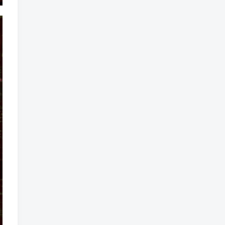
标签云
龙珠
龙族
鼠魔城
鼠疫
鼓槌、鼓
黑魔法
黑色电影
黑洞
黑暗迷宫
黑暗虚幻
黑暗森林
黑暗时代
黑暗国王
黑暗之魂
黑暗
黑手党
黑帮时代
黑帮
黑市
黑山
黑客
黑夜
黄金时代
鲜橙
鱼群
魔龙
魔骸者
魔药
魔界村
魔界
魔王
魔物
魔爪
魔法气泡
魔法旅馆
魔法战斗
魔法射击
魔法书
魔法世界