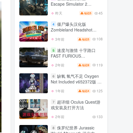
Deluxe Edition v1.0.2模拟
Escape Simulator 2
1年前
82
器整合版 官方中文
v20448r版 密室逃脱模拟器
45
昨天
5
钻石
密室逃脱模拟器2
1 v38841r版 集成全DLC 官
3
Escape Simulator 2
方中文
僵尸爆头汉化版
4
v20448r版 密室逃脱模拟器
Zombieland Headshot
45
昨天
5
钻石
1 v38841r版 集成全DLC 官
Fever
方中文
108
3年前
5
钻石
僵尸爆头汉化版
4
Zombieland Headshot
速度与激情 十字路口
5
Fever
FAST FURIOUS
108
3年前
5
钻石
CROSSROADS
119
2年前
9
钻石
速度与激情 十字路口
5
FAST FURIOUS
缺氧 氧气不足 Oxygen
6
CROSSROADS
Not Included v652372版 集
119
2年前
9
钻石
成全DLC 官方中文
125
1年前
4
钻石
缺氧 氧气不足 Oxygen
6
Not Included v652372版 集
超详细 Oculus Quest游
7
成全DLC 官方中文
戏安装及打开方法
125
1年前
4
钻石
2年前
133
超详细 Oculus Quest游
7
戏安装及打开方法
侏罗纪世界 Jurassic
8