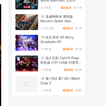
World Aftermath 汉化中文
2年前
133
版
116
3年前
10
钻石
侏罗纪世界 Jurassic
8
World Aftermath 汉化中文
漫威蜘蛛侠 重制版
9
版
Marvel’s Spider Man
116
3年前
10
钻石
Remastered v3.618.0.0修
78
5个月前
11
钻石
漫威蜘蛛侠 重制版
正版 集成全DLC 官方中文
9
Marvel’s Spider Man
快乐雪球 VR Merry
10
Remastered v3.618.0.0修
Snowballs VR
78
5个月前
11
钻石
正版 集成全DLC 官方中文
78
3年前
10
钻石
快乐雪球 VR Merry
10
Snowballs VR
战斗狂怒 Fight’N Rage
11
联机版 v181129版 内置简体
78
3年前
10
钻石
中文汉化
49
2年前
5
钻石
战斗狂怒 Fight’N Rage
11
联机版 v181129版 内置简体
看门狗2 看门狗1 Watch
12
中文汉化
Dogs 2
49
2年前
5
钻石
83
3年前
10
钻石
看门狗2 看门狗1 Watch
12
Dogs 2
83
3年前
10
钻石