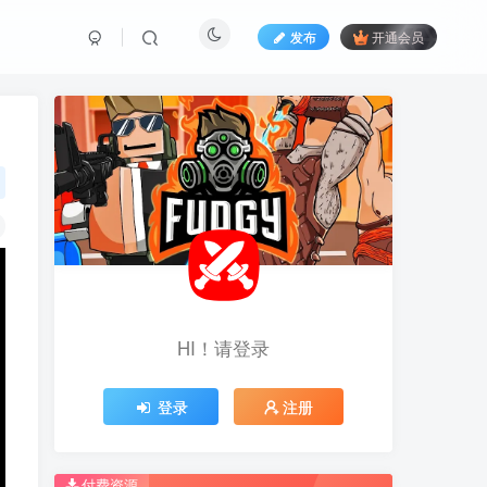
发布
开通会员
HI！请登录
HI！请登录
登录
登录
注册
注册
推荐开通钻石会员下载更优惠！
推荐开通钻石会员下载更优惠！
付费资源