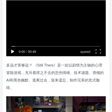
speed
0:00
/
00:49
多远才算够远？ 《Still There》是一款以剧情为主轴的心理
冒险游戏，充斥着挥之不去的悲伤情绪、技术谜题、滑稽的
AI和黑色幽默。逃离过去，迎来遗忘，制作完美的意式咖
啡。