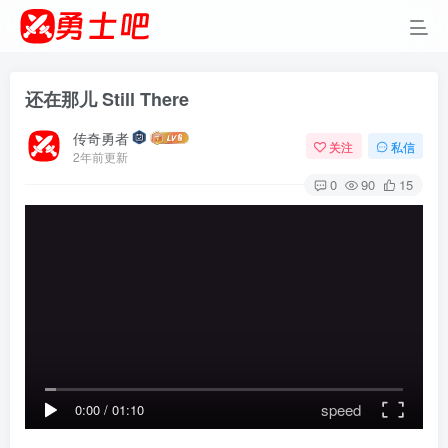
还在那儿 Still There
传奇勇者
关注
私信
2年前更新
0
90
15
speed
0:00
/
01:10