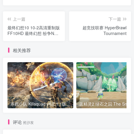
上一篇
下一篇
最终幻想10 10-2高清重制版
超竞技联赛 HyperBrawl
FF10HD 最终幻想 纷争NT
Tournament
最终幻想3
相关推荐
杀戮小队 Killsquad v1.7.1.1版 集成全DLC 官方中文
蓝精灵2 绿石之囚
评论
抢沙发