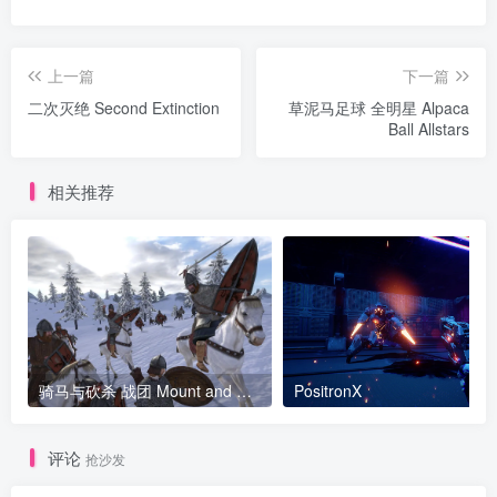
上一篇
下一篇
二次灭绝 Second Extinction
草泥马足球 全明星 Alpaca
Ball Allstars
相关推荐
骑马与砍杀 战团 Mount and Blade Warband v2.064单机版 v1.174版 内含 Mod 77G版 官方中文 支持联机
PositronX
评论
抢沙发