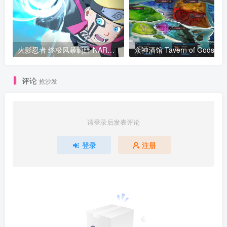
火影忍者 终极风暴羁绊 NARUTO X BORUTO Ultimate Ninja STORM v1.60版 集成全DLC 官方中文
众神酒馆
评论
抢沙发
请登录后发表评论
登录
注册