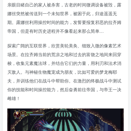
亲眼目睹自己的家人被杀害，古老的时间微调设备被毁，露
娜丝突然被传送到一个未知世界，被困于此，归途遥遥无
期。露娜丝利用操控时间的能力，发誓要报复邪恶的拉齐姆
帝国，但是有时历史进程并不像看起来那么简单…
探索广阔的互联世界，欣赏美轮美奂、细致入微的像素艺术
场景。在拉齐姆当前的荒凉之地和过去的富饶之地间来回穿
梭，收集元素魔法球，并结合它们的力量，用利刃和法术消
灭敌人。与神秘生物魔宠成为朋友，比如可爱的梦龙梅耶
夫，并训练他们在战斗中帮助你。在激烈的终极战斗中测试
你的技能和时间操控能力，然后奋勇前往帝国，与帝王一决
雌雄！